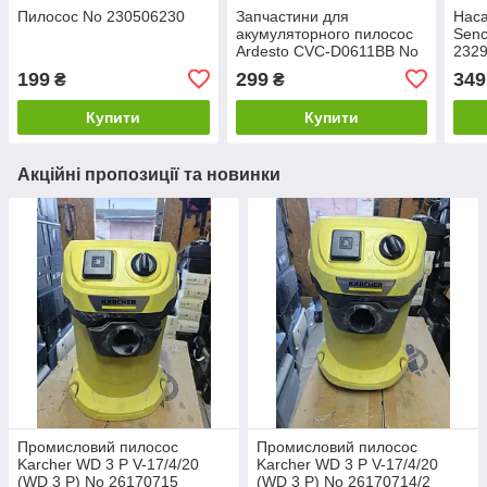
Пилосос No 230506230
Запчастини для
Наса
акумуляторного пилосос
Senc
Ardesto CVC-D0611BB No
232
26120339/1
199
299
349
₴
₴
Купити
Купити
Акційні пропозиції та новинки
Промисловий пилосос
Промисловий пилосос
Karcher WD 3 P V-17/4/20
Karcher WD 3 P V-17/4/20
(WD 3 P) No 26170715
(WD 3 P) No 26170714/2