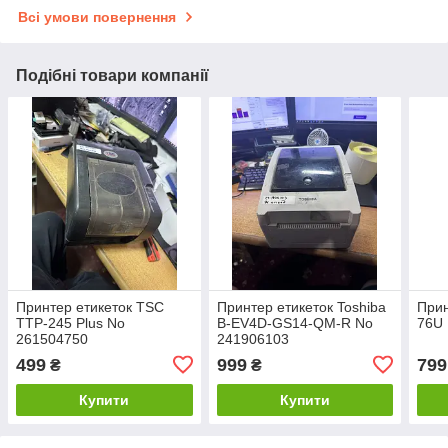
Всі умови повернення
Подібні товари компанії
Принтер етикеток TSC
Принтер етикеток Toshiba
Прин
TTP-245 Plus No
B-EV4D-GS14-QM-R No
76U
261504750
241906103
499
999
799
₴
₴
Купити
Купити