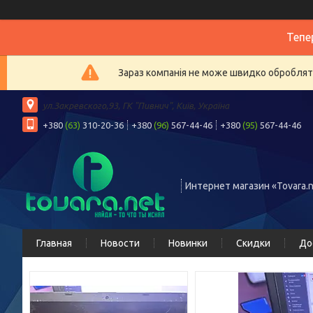
Тепе
Зараз компанія не може швидко обробляти
ул.Закревского,93, ГК "Пивнич", Київ, Україна
+380
(63)
310-20-36
+380
(96)
567-44-46
+380
(95)
567-44-46
Интернет магазин «Tovara.n
Главная
Новости
Новинки
Скидки
До