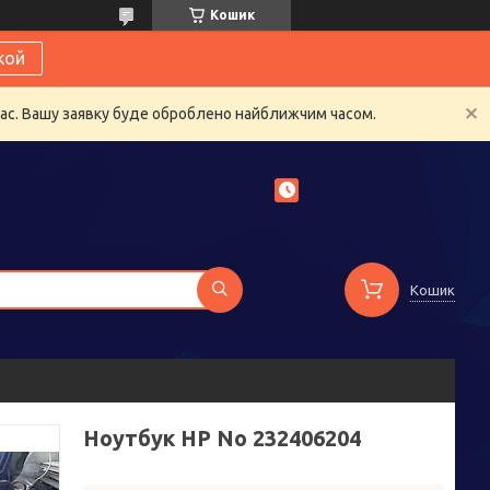
Кошик
кой
час. Вашу заявку буде оброблено найближчим часом.
Кошик
Ноутбук HP No 232406204