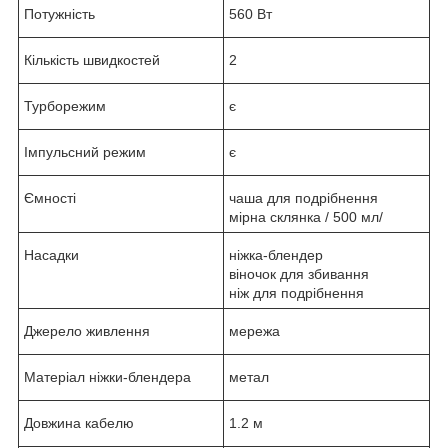
Потужність
560 Вт
Кількість швидкостей
2
Турборежим
є
Імпульсний режим
є
Ємності
чаша для подрібнення
мірна склянка / 500 мл/
Насадки
ніжка-блендер
віночок для збивання
ніж для подрібнення
Джерело живлення
мережа
Матеріал ніжки-блендера
метал
Довжина кабелю
1.2 м