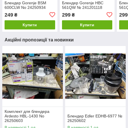
Блендер Gorenje BSM
Блендер Gorenje HBC
Блен
600CLW No 24250934
561QW № 241201118
561
249
299
299
₴
₴
Купити
Купити
Акційні пропозиції та новинки
Комплект для блендера
Ardesto HBL-1430 No
Блендер Edler EDHB-6977 №
26250603
26250602
В наявності 1 од.
В наявності 1 од.