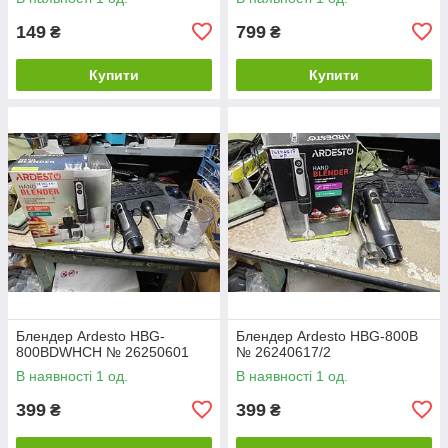
149
799
₴
₴
Купити
Купити
Блендер Ardesto HBG-
Блендер Ardesto HBG-800B
800BDWHCH № 26250601
№ 26240617/2
В наявності 1 од.
В наявності 1 од.
399
399
₴
₴