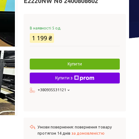
E2220NW No 2400808602
В наявності 5 од.
1 199 ₴
Купити
Купити з
+380935531121
повернення товару
протягом 14 днів
за домовленістю