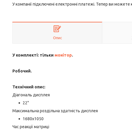
У компанії підключені електронні платежі. Тепер ви можете
Опис
У комплекті: тільки
монітор
.
Робочий.
Технічний опис:
Діагональ дисплея
22"
Максимальна роздільна здатність дисплея
1680х1050
Час реакції матриці