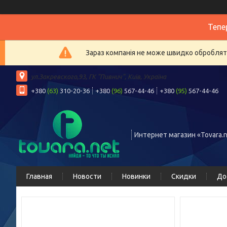
Тепе
Зараз компанія не може швидко обробляти
ул.Закревского,93, ГК "Пивнич", Київ, Україна
+380
(63)
310-20-36
+380
(96)
567-44-46
+380
(95)
567-44-46
Интернет магазин «Tovara.n
Главная
Новости
Новинки
Скидки
До