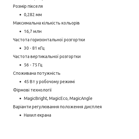
Розмір пікселя
0,282 мм
Максимальна кількість кольорів
16,7 млн
Частота горизонтальної розгортки
30 - 81 кГц
Частота вертикальної розгортки
56 - 75 Гц
Споживана потужність
45 Вт у робочому режимі
Фірмові технології
MagicBright, MagicEco, MagicAngle
Варіанти регулювання положення дисплея
Нахил екрана