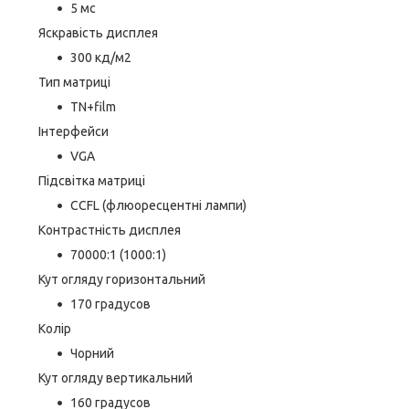
5 мс
Яскравість дисплея
300 кд/м2
Тип матриці
TN+film
Інтерфейси
VGA
Підсвітка матриці
CCFL (флюоресцентні лампи)
Контрастність дисплея
70000:1 (1000:1)
Кут огляду горизонтальний
170 градусов
Колір
Чорний
Кут огляду вертикальний
160 градусов