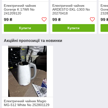
Електричний чайник
Електричний чайник
Елек
Gorenje K 17WII No
ARDESTO EKL-1303 No
Gore
241209120
20270418
232
99
99
99
₴
₴
Купити
Купити
Акційні пропозиції та новинки
Електричний чайник Magio
MG-512 White No 252801129