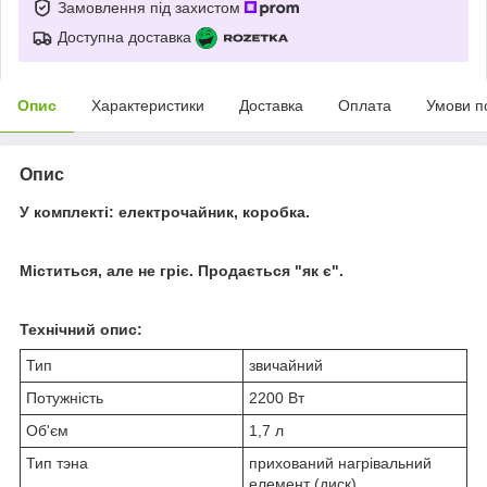
Замовлення під захистом
Доступна доставка
Опис
Характеристики
Доставка
Оплата
Умови п
Опис
У комплекті: електрочайник, коробка.
Міститься, але не гріє. Продається "як є".
Технічний опис:
Тип
звичайний
Потужність
2200 Вт
Об'єм
1,7 л
Тип тэна
прихований нагрівальний
елемент (диск)