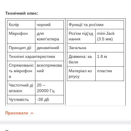
Технічний опис:
Колір
чорний
Функції та роз'єми
Мікрофон
для
Роз'єм під'єд
mini-Jack
комп'ютера
нання
(3.5 мм)
Принцип дії
динамічний
Загальна
Технічні характеристики
Довжина: ка
1.8 м
беля
Спрямованіс
всеспрямова
ть мікрофон
ний
Матеріал ко
пластик
а
рпусу
Частотний ді
20 –
апазон
20000 Гц
Чутливість
-38 дБ
Приховати