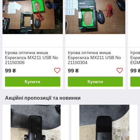
Ігрова оптична миша
Ігрова оптична миша
Ігро
Esperanza MX211 USB No
Esperanza MX211 USB No
Esp
21150306
21150304
EGM
231
99
99
99
₴
₴
Купити
Купити
Акційні пропозиції та новинки