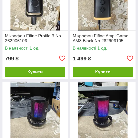
Мікрофон Fifine Profile 3 No
Мікрофон Fifine AmpliGame
262906106
AM8 Black No 262906105
В наявності 1 од.
В наявності 1 од.
799
1 499
₴
₴
Купити
Купити