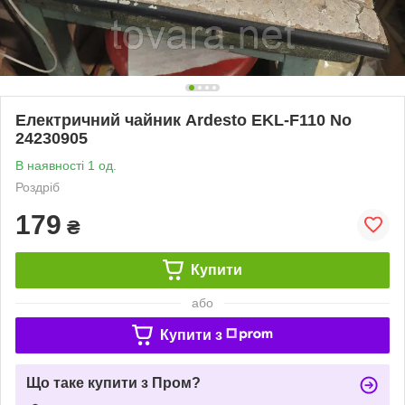
Електричний чайник Ardesto EKL-F110 No
24230905
В наявності 1 од.
Роздріб
179
₴
Купити
або
Купити з
Що таке купити з Пром?