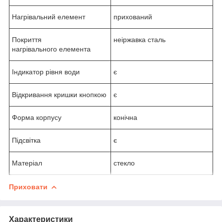
Нагрівальний елемент
прихований
Покриття
неіржавка сталь
нагрівального елемента
Індикатор рівня води
є
Відкривання кришки кнопкою
є
Форма корпусу
конічна
Підсвітка
є
Матеріал
стекло
Приховати
Характеристики