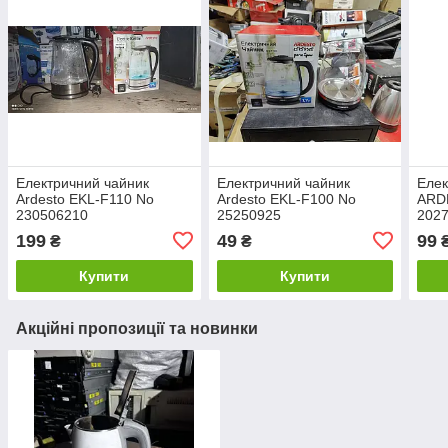
Електричний чайник
Електричний чайник
Елек
Ardesto EKL-F110 No
Ardesto EKL-F100 No
ARD
230506210
25250925
202
199
49
99
₴
₴
Купити
Купити
Акційні пропозиції та новинки