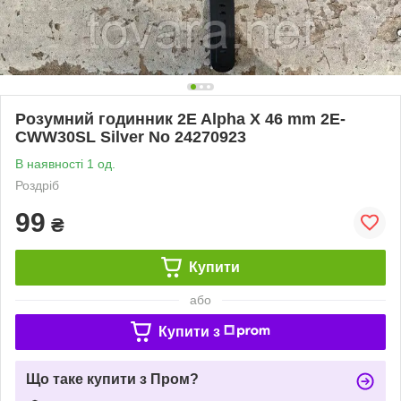
Розумний годинник 2E Alpha X 46 mm 2E-
CWW30SL Silver No 24270923
В наявності 1 од.
Роздріб
99
₴
Купити
або
Купити з
Що таке купити з Пром?