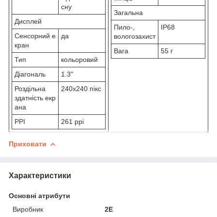
сну
Загальна
Дисплей
Пило-,
IP68
Сенсорний е
да
вологозахист
кран
Вага
55 г
Тип
кольоровий
Діагональ
1.3"
Роздільна
240x240 пікс
здатність екр
ана
PPI
261 ppi
Приховати
Характеристики
Основні атрибути
Виробник
2E