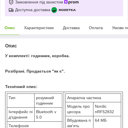
Замовлення під захистом
Доступна доставка
Опис
Характеристики
Доставка
Оплата
Умови п
Опис
У комплекті: годинник, коробка.
Розібрані. Продається "як є".
Технічний опис:
Тип
розумний
Апаратна частина
годинник
Модель про
Nordic
Інтерфейс пі
Bluetooth v
цесора
nRF52832
д'єднання
5.0
Вбудована п
64 МБ
Телефонія
ам'ять