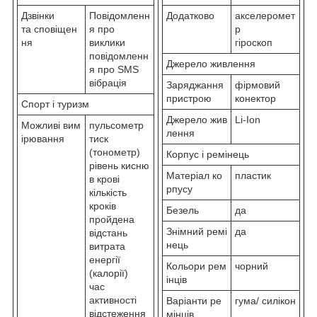
Дзвінки
Повідомленн
Додатково
акселеромет
та сповіщен
я про
р
ня
виклики
гіроскоп
повідомленн
Джерело живлення
я про SMS
вібрація
Заряджання
фірмовий
пристрою
конектор
Спорт і туризм
Джерело жив
Li-Ion
Можливі вим
пульсометр
лення
ірювання
тиск
(тонометр)
Корпус і ремінець
рівень кисню
Матеріал ко
пластик
в крові
рпусу
кількість
кроків
Безель
да
пройдена
Знімний ремі
да
відстань
нець
витрата
енергії
Кольори рем
чорний
(калорії)
інців
час
активності
Варіанти ре
гума/ силікон
відстеження
мінців