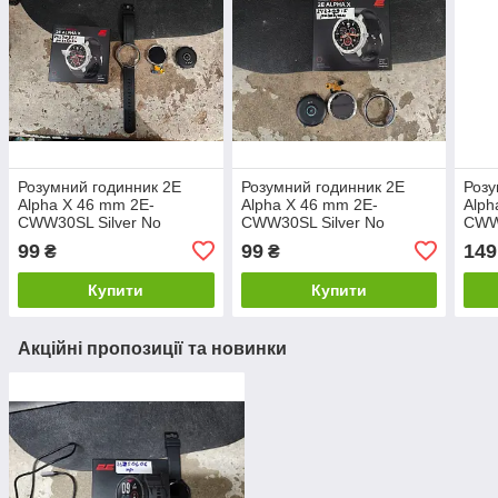
Розумний годинник 2E
Розумний годинник 2E
Розу
Alpha X 46 mm 2E-
Alpha X 46 mm 2E-
Alph
CWW30SL Silver No
CWW30SL Silver No
CWW3
24270921
24270915
242
99
99
149
₴
₴
Купити
Купити
Акційні пропозиції та новинки