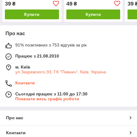
socket 775 No 242102103
SL6VL socket 604 №
775 
39
49
39
₴
₴
240407104
Купити
Купити
Про нас
91% позитивних з 753 відгуків за рік
Працює з 21.08.2010
м. Київ
ул.Закревского,93, ГК "Пивнич", Київ, Україна
Контакти
Сьогодні працює з 11:00 до 17:30
Показати весь графік роботи
Про нас
Контакти