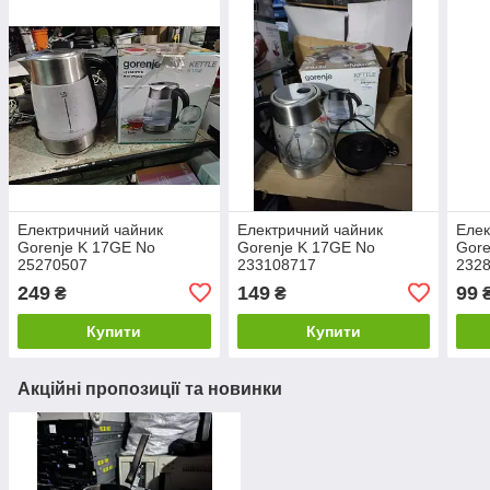
Електричний чайник
Електричний чайник
Елек
Gorenje K 17GE No
Gorenje K 17GE No
Gore
25270507
233108717
232
249
149
99
₴
₴
Купити
Купити
Акційні пропозиції та новинки