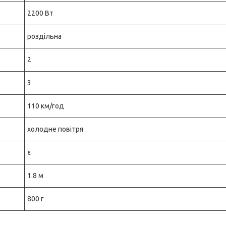
2200 Вт
роздільна
2
3
110 км/год
холодне повітря
є
1.8 м
800 г