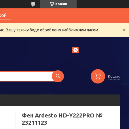
Кошик
кой
час. Вашу заявку буде оброблено найближчим часом.
Кошик
Фен Ardesto HD-Y222PRO №
23211123