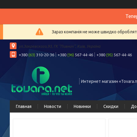
Тепе
Зараз компанія не може швидко обробляти
ул.Закревского,93, ГК "Пивнич", Київ, Україна
+380
(63)
310-20-36
+380
(96)
567-44-46
+380
(95)
567-44-46
Интернет магазин «Tovara.n
Главная
Новости
Новинки
Скидки
До