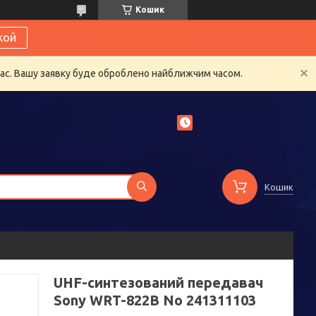
Кошик
кой
час. Вашу заявку буде оброблено найближчим часом.
Кошик
UHF-синтезований передавач
Sony WRT-822B No 241311103