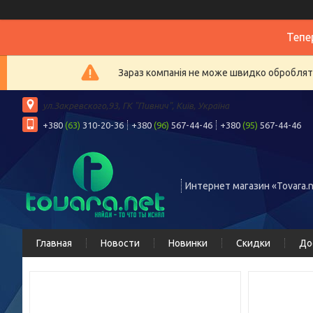
Тепе
Зараз компанія не може швидко обробляти
ул.Закревского,93, ГК "Пивнич", Київ, Україна
+380
(63)
310-20-36
+380
(96)
567-44-46
+380
(95)
567-44-46
Интернет магазин «Tovara.n
Главная
Новости
Новинки
Скидки
До