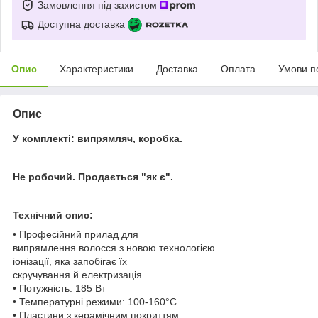
Замовлення під захистом
Доступна доставка
Опис
Характеристики
Доставка
Оплата
Умови п
Опис
У комплекті: випрямляч, коробка.
Не робочий. Продається "як є".
Технічний опис:
• Професійний прилад для
випрямлення волосся з новою технологією
іонізації, яка запобігає їх
скручування й електризація.
• Потужність: 185 Вт
• Температурні режими: 100-160°C
• Пластини з керамічним покриттям