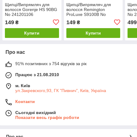
Щипці/Випрямляч для
Щипці/Випрямляч для
Щипц
волосся Gorenje HS 90BG
волосся Remington
воло
No 241201106
ProLuxe S9100B No
No 
23310506
149
149
499
₴
₴
Купити
Купити
Про нас
91% позитивних з 754 відгуків за рік
Працює з 21.08.2010
м. Київ
ул.Закревского,93, ГК "Пивнич", Київ, Україна
Контакти
Сьогодні вихідний
Показати весь графік роботи
Про нас