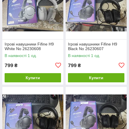
Ігрові навушники Fifine H9
Ігрові навушники Fifine H9
White No 26230608
Black No 26230607
В наявності 1 од.
В наявності 1 од.
799
799
₴
₴
Купити
Купити