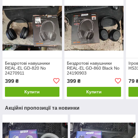
Бездротові навушники
Бездротові навушники
Ігро
REAL-EL GD-820 No
REAL-EL GD-860 Black No
HS3
24270911
24190903
399
399
79
₴
₴
Купити
Купити
Акційні пропозиції та новинки