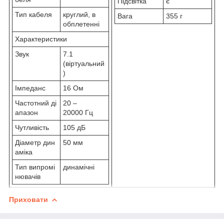
Підсвітка
є
Тип кабеля
круглий, в
Вага
355 г
обплетенні
Характеристики
Звук
7.1
(віртуальний
)
Імпеданс
16 Ом
Частотний ді
20 –
апазон
20000 Гц
Чутливість
105 дБ
Діаметр дин
50 мм
аміка
Тип випромі
динамічні
нювачів
Приховати