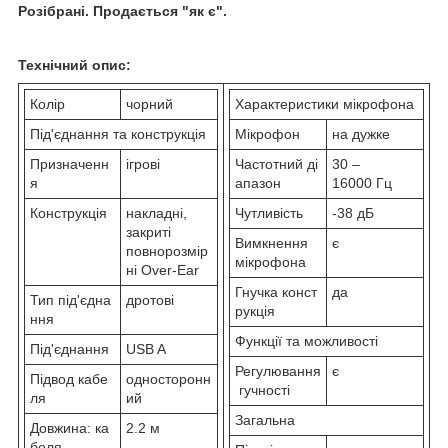
Розібрані. Продається "як є".
Технічний опис:
Колір
чорний
Характеристики мікрофона
Під'єднання та конструкція
Мікрофон
на дужке
Призначенн
ігрові
Частотний ді
30 –
я
апазон
16000 Гц
Конструкція
накладні,
Чутливість
-38 дБ
закриті
Вимкнення
є
повнорозмір
мікрофона
ні Over-Ear
Гнучка конст
да
Тип під'єдна
дротові
рукція
ння
Функції та можливості
Під'єднання
USB A
Регулювання
є
Підвод кабе
односторонн
гучності
ля
ий
Загальна
Довжина: ка
2.2 м
беля