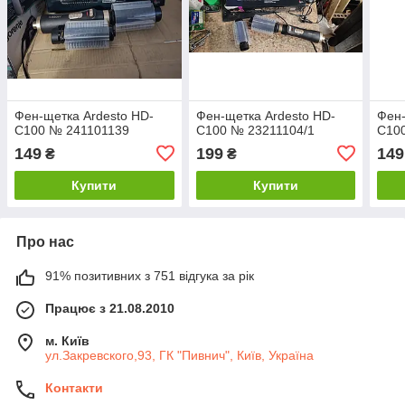
Фен-щетка Ardesto HD-
Фен-щетка Ardesto HD-
Фен-
C100 № 241101139
C100 № 23211104/1
C10
149
199
149
₴
₴
Купити
Купити
Про нас
91% позитивних з 751 відгука за рік
Працює з 21.08.2010
м. Київ
ул.Закревского,93, ГК "Пивнич", Київ, Україна
Контакти