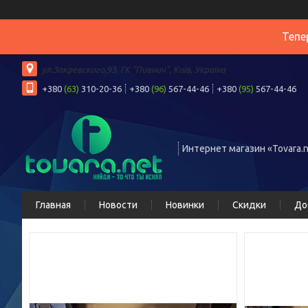
Тепе
ул.Закревского,93, ГК "Пивнич", Київ, Україна
+380
(63)
310-20-36
+380
(96)
567-44-46
+380
(95)
567-44-46
Интернет магазин «Tovara.n
Главная
Новости
Новинки
Скидки
До