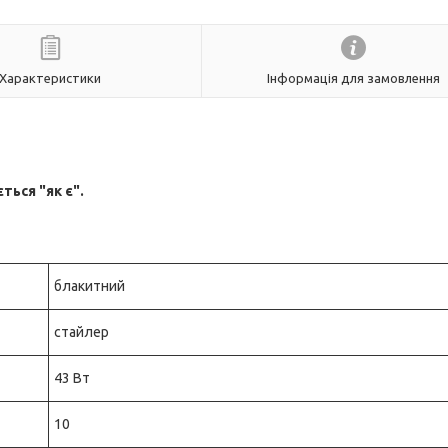
Характеристики
Інформація для замовлення
ься "як є".
блакитний
стайлер
43 Вт
10