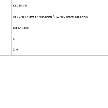
кераміка
автоматичне вимикання / під час перегрівання/
випрямляч
є
2 м