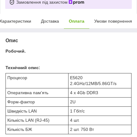
Замовлення під захистом
Характеристики
Доставка
Оплата
Умови повернення
Опис
Робочий.
Технічний опис:
Процесор
E5620
2.4GHz/12MB/5.86GT/s
Оперативна пам'ять
4 x 4Gb DDR3
Форм-фактор
2U
Швидкість LAN
1 Гбіт/с
Кількість LAN (RJ-45)
4 шт.
Кількість БЖ
2 шт. 750 Вт