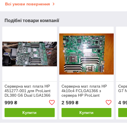
Всі умови повернення
Подібні товари компанії
Серверна мат. плата HP
Серверна мат. плата HP
Серв
451277-001 для ProLiant
4k10c4 FCLGA1366 з
G7 
DL380 G6 Dual LGA1366
сервера HP ProLiant
18DDR3 No 230612107
DL380 G7
999
2 599
4 9
₴
₴
Купити
Купити