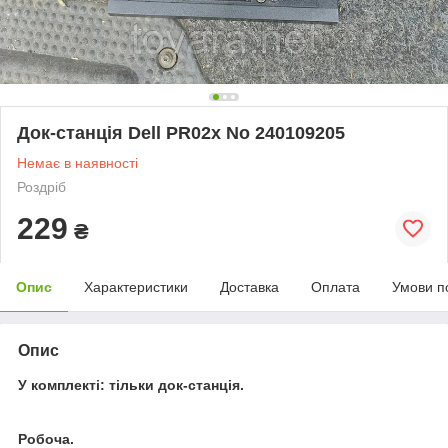
Док-станція Dell PR02x No 240109205
Немає в наявності
Роздріб
229
₴
Опис
Характеристики
Доставка
Оплата
Умови п
Опис
У комплекті: тільки док-станція.
Робоча.