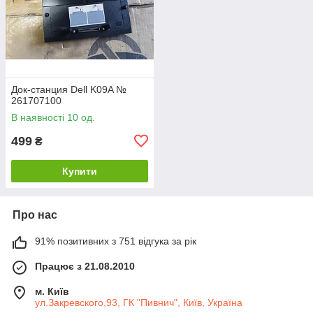
Док-станция Dell K09A №
261707100
В наявності 10 од.
499
₴
Купити
Про нас
91% позитивних з 751 відгука за рік
Працює з 21.08.2010
м. Київ
ул.Закревского,93, ГК "Пивнич", Київ, Україна