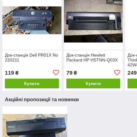
Док-станція Dell PR01X No
Док-станція Hewlett
Док-
220211
Packard HP HSTNN-Q03X
Thin
42W
119
79
249
₴
₴
Купити
Купити
Акційні пропозиції та новинки