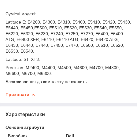
Сумісні моделі:
Latitude E: E4200, E4300, E4310, E5400, E5410, E5420, E5430,
E5440, E5450,E5500, E5510, E5520, E5530, E5540, E5550,
E6220, E6320, E6230, E7240, E7250, E7270, E6400, E6400
ATG, E6400 XFR, E6410, E6410 ATG, E6420, E6420 ATG,
E6430, E6440, E7440, E7450, E7470, E6500, E6510, E6520,
E6530, E6540.
Latitude: ST, XT3.
Precision: M2400, M4400, M4500, M4600, M4700, M4800,
M6600, M6700, M6800.
Блок живлення до комплекту не входить.
Приховати
Характеристики
Основні атрибути
Виробник
Dell