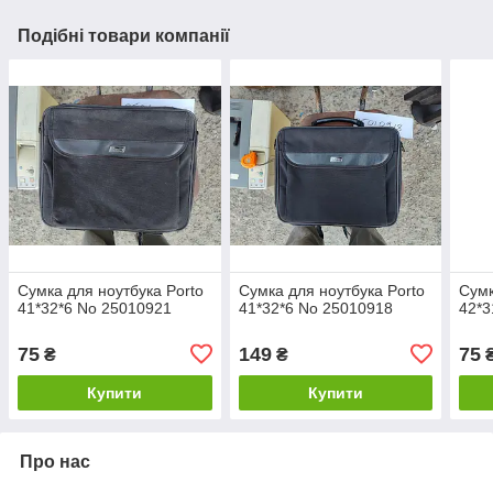
Подібні товари компанії
Сумка для ноутбука Porto
Сумка для ноутбука Porto
Сумк
41*32*6 No 25010921
41*32*6 No 25010918
42*3
75
149
75
₴
₴
Купити
Купити
Про нас