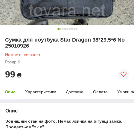
Сумка для ноутбука Star Dragon 38*29.5*6 No
25010926
Немає в наявності
Роздріб
99
₴
Опис
Характеристики
Доставка
Оплата
Умови п
Опис
Зовнішній стан на фото. Немає язичка на бігунці замка.
Продається "як є".