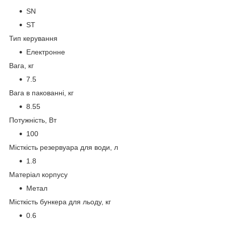
SN
ST
Тип керування
Електронне
Вага, кг
7.5
Вага в пакованні, кг
8.55
Потужність, Вт
100
Місткість резервуара для води, л
1.8
Матеріал корпусу
Метал
Місткість бункера для льоду, кг
0.6