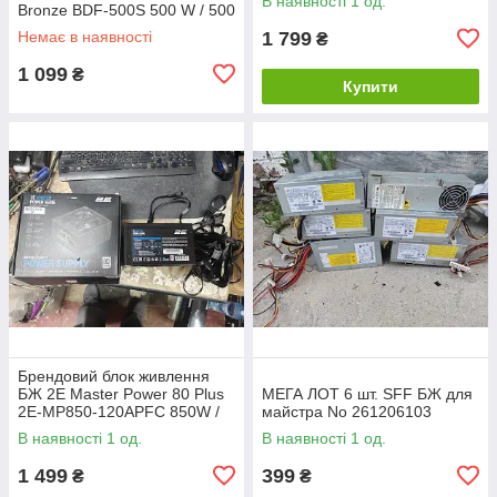
В наявності 1 од.
Bronze BDF-500S 500 W / 500
Вт No 26290604
Немає в наявності
1 799
₴
1 099
₴
Купити
Брендовий блок живлення
БЖ 2E Master Power 80 Plus
МЕГА ЛОТ 6 шт. SFF БЖ для
2E-MP850-120APFC 850W /
майстра No 261206103
850 Вт No 26290602
В наявності 1 од.
В наявності 1 од.
1 499
399
₴
₴