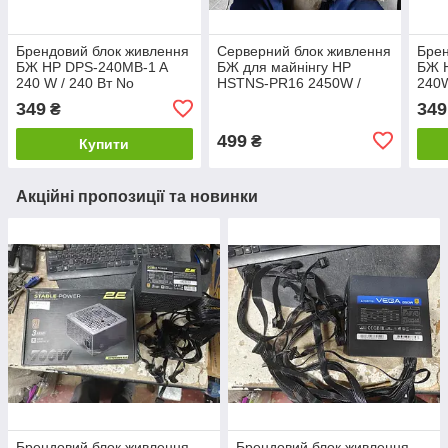
Брендовий блок живлення
Серверний блок живлення
Брен
БЖ HP DPS-240MB-1 A
БЖ для майнінгу HP
БЖ 
240 W / 240 Вт No
HSTNS-PR16 2450W /
240W
242203100
2450 Вт No 260403201
242
349
349
₴
499
₴
Купити
Акційні пропозиції та новинки
Брендовий блок живлення
Брендовий блок живлення