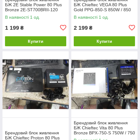
БЖ 2E Stable Power 80 Plus
БЖ Chieftec VEGA 80 Plus
Bronze 2E-ST700BRII-120
Gold PPG-850-S 850W / 850
700 W / 700 Вт No 26290605
Вт No 262906101
В наявності 1 од.
В наявності 1 од.
1 199
2 199
₴
₴
Купити
Купити
Брендовий блок живлення
БЖ Chieftec Vita 80 Plus
Брендовий блок живлення
Bronze BPX-750-S 750W / 750
БЖ Chieftec Proton 80 Plus
Вт No 26290603