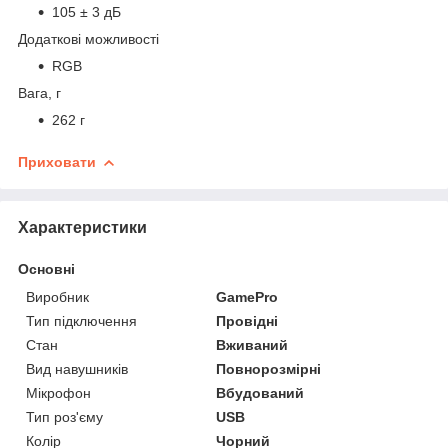
105 ± 3 дБ
Додаткові можливості
RGB
Вага, г
262 г
Приховати
Характеристики
Основні
Виробник
GamePro
Тип підключення
Провідні
Стан
Вживаний
Вид навушників
Повнорозмірні
Мікрофон
Вбудований
Тип роз'єму
USB
Колір
Чорний