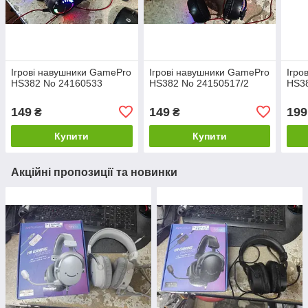
Ігрові навушники GamePro
Ігрові навушники GamePro
Ігро
HS382 No 24160533
HS382 No 24150517/2
HS3
149
149
199
₴
₴
Купити
Купити
Акційні пропозиції та новинки