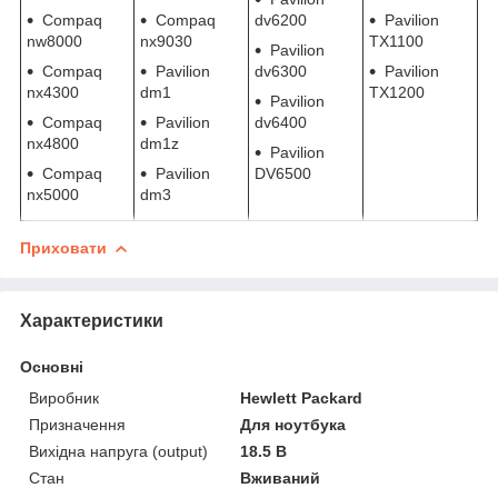
Compaq
Compaq
dv6200
Pavilion
nw8000
nx9030
TX1100
Pavilion
Compaq
Pavilion
dv6300
Pavilion
nx4300
dm1
TX1200
Pavilion
Compaq
Pavilion
dv6400
nx4800
dm1z
Pavilion
Compaq
Pavilion
DV6500
nx5000
dm3
Приховати
Характеристики
Основні
Виробник
Hewlett Packard
Призначення
Для ноутбука
Вихідна напруга (output)
18.5 В
Стан
Вживаний