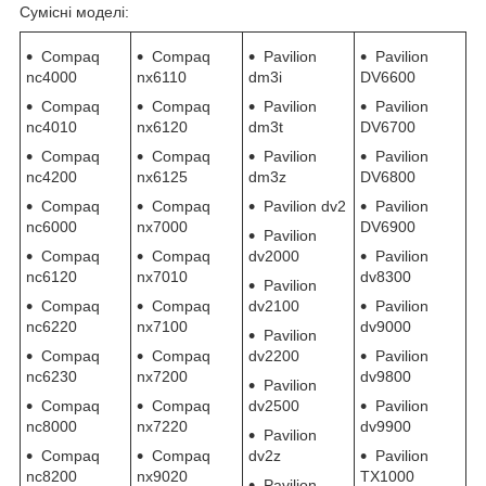
Сумісні моделі:
Compaq
Compaq
Pavilion
Pavilion
nc4000
nx6110
dm3i
DV6600
Compaq
Compaq
Pavilion
Pavilion
nc4010
nx6120
dm3t
DV6700
Compaq
Compaq
Pavilion
Pavilion
nc4200
nx6125
dm3z
DV6800
Compaq
Compaq
Pavilion dv2
Pavilion
nc6000
nx7000
DV6900
Pavilion
Compaq
Compaq
dv2000
Pavilion
nc6120
nx7010
dv8300
Pavilion
Compaq
Compaq
dv2100
Pavilion
nc6220
nx7100
dv9000
Pavilion
Compaq
Compaq
dv2200
Pavilion
nc6230
nx7200
dv9800
Pavilion
Compaq
Compaq
dv2500
Pavilion
nc8000
nx7220
dv9900
Pavilion
Compaq
Compaq
dv2z
Pavilion
nc8200
nx9020
TX1000
Pavilion