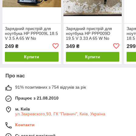
Зарядний пристрій для
Зарядний пристрій для
Заря
ноутбука HP PPP009L 18.5
ноутбука HP PPP009D
ноут
V 3.5 A 65 W No
19.5 V 3.33 A 65 W No
18.5
240401209
260403119
222
249
349
299
₴
₴
Купити
Купити
Про нас
91% позитивних з 754 відгуків за рік
Працює з 21.08.2010
м. Київ
ул.Закревского,93, ГК "Пивнич", Київ, Україна
Контакти
Сьогодні вихідний