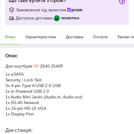
Що таке купити з Пром?
Замовлення під захистом
Доступна доставка
Опис
Характеристики
Доставка
Оплата
Умови п
Опис
Для ноутбуків
HP
2540 2540P
1x eSATA
Security / Lock Slot
3x 4-pin Type A USB 2.0 USB
1x in Powered USB 2.0
1x Audio Mini Jacks (Audio-in, Audio-out)
1x RJ-45 Network
1x 15-pin HD-15 VGA
1x Display Port
Док-станція: