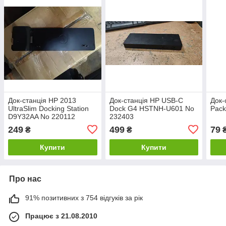
Док-станція HP 2013
Док-станція HP USB-C
Док-
UltraSlim Docking Station
Dock G4 HSTNH-U601 No
Pac
D9Y32AA No 220112
232403
249
499
79
₴
₴
Купити
Купити
Про нас
91% позитивних з 754 відгуків за рік
Працює з 21.08.2010