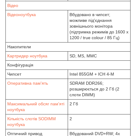
Відео
Відеоноутбука
Вбудовано в чипсет;
можливе під'єднання
зовнішнього монітора
(підтримка режимів до 1600 x
1200 / true colour / 85 Гц)
Накопители
Картридер ноутбука
SD, MS, MMC
Конфігурація
Чипсет
Intel 855GM + ICH 4-M
Оперативна пам'ять
SDRAM DDR266;
розширюється до 2 Гб (2
слоти DIMM)
Максимальний обсяг пам'яті
2 Гб
ноутбука
Кількість слотів SODIMM
2
ноутбука
Оптичний привод
Вбудований DVD+RW; 4x