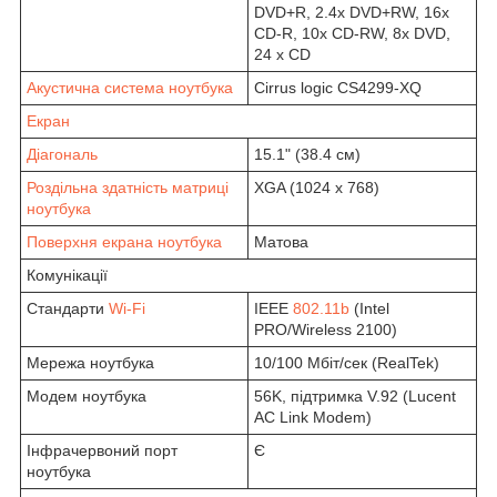
DVD+R, 2.4x DVD+RW, 16x
CD-R, 10x CD-RW, 8x DVD,
24 x CD
Акустична система ноутбука
Cirrus logic CS4299-XQ
Екран
Діагональ
15.1" (38.4 см)
Роздільна здатність матриці
XGA (1024 x 768)
ноутбука
Поверхня екрана ноутбука
Матова
Комунікації
Стандарти
Wi-Fi
IEEE
802.11b
(Intel
PRO/Wireless 2100)
Мережа ноутбука
10/100 Мбіт/сек (RealTek)
Модем ноутбука
56K, підтримка V.92 (Lucent
AC Link Modem)
Інфрачервоний порт
Є
ноутбука