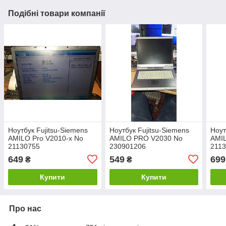
Подібні товари компанії
Ноутбук Fujitsu-Siemens
Ноутбук Fujitsu-Siemens
Ноут
AMILO Pro V2010-x No
AMILO PRO V2030 No
AMIL
21130755
230901206
211
649
549
699
₴
₴
Купити
Купити
Про нас