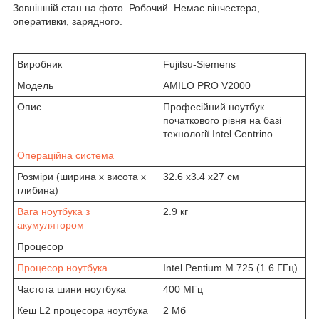
Зовнішній стан на фото. Робочий. Немає вінчестера,
оперативки, зарядного.
Виробник
Fujitsu-Siemens
Модель
AMILO PRO V2000
Опис
Професійний ноутбук
початкового рівня на базі
технології Intel Centrino
Операційна система
Розміри (ширина x висота x
32.6 x3.4 x27 см
глибина)
Вага ноутбука з
2.9 кг
акумулятором
Процесор
Процесор ноутбука
Intel Pentium M 725 (1.6 ГГц)
Частота шини ноутбука
400 МГц
Кеш L2 процесора ноутбука
2 Мб