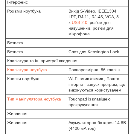
Інтерфейс
Роз'єми ноутбука
Вихід S-Video, IEEE1394,
LPT, RJ-11, RJ-45, VGA, 3
x
USB 2.0
, роз'єм для
навушників, роз'єм для
мікрофона
Безпека
Безпека
Слот для Kensington Lock
Клавіатура та ін. пристрої введення
Клавіатура ноутбука
Повнорозмірна, 86 клавіш
Кнопки ноутбука
Wi-Fi вмик./вимик., Пошта,
інтернет, запуск програм, що
виконуються користувачем
Тип маніпулятора ноутбука
Touchpad із клавішею
прокручування
Живлення
Живлення
Акумуляторна батарея 14.8В
(4400 мА·год)