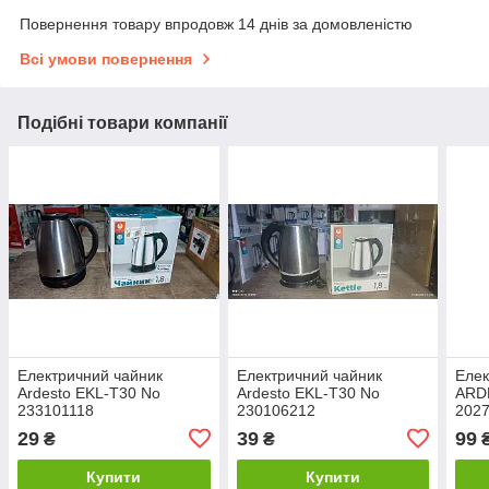
Повернення товару впродовж 14 днів за домовленістю
Всі умови повернення
Подібні товари компанії
Електричний чайник
Електричний чайник
Елек
Ardesto EKL-T30 No
Ardesto EKL-T30 No
ARD
233101118
230106212
202
29
39
99
₴
₴
Купити
Купити