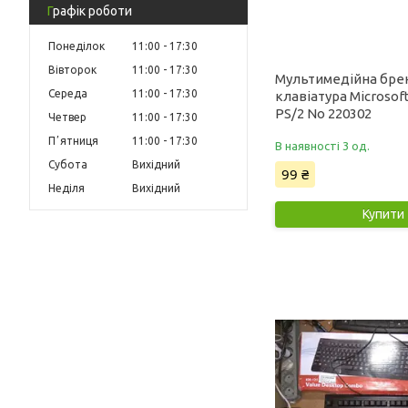
Графік роботи
Понеділок
11:00
17:30
Вівторок
11:00
17:30
Мультимедійна бре
Середа
11:00
17:30
клавіатура Microsof
PS/2 No 220302
Четвер
11:00
17:30
Пʼятниця
11:00
17:30
В наявності 3 од.
Субота
Вихідний
99 ₴
Неділя
Вихідний
Купити