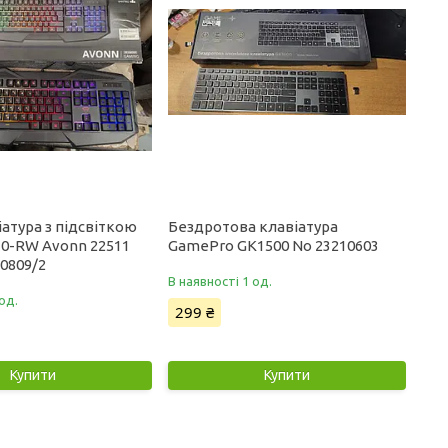
іатура з підсвіткою
Бездротова клавіатура
30-RW Avonn 22511
GamePro GK1500 No 23210603
0809/2
В наявності 1 од.
од.
299 ₴
Купити
Купити