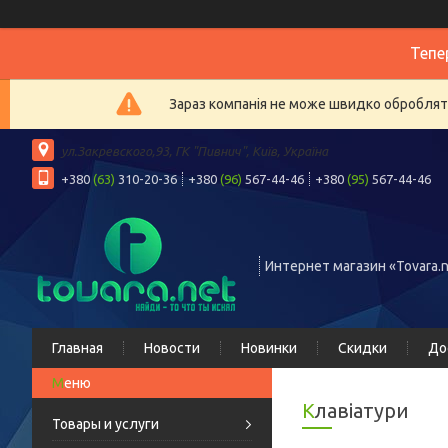
Тепе
Зараз компанія не може швидко обробляти
ул.Закревского,93, ГК "Пивнич", Київ, Україна
+380
(63)
310-20-36
+380
(96)
567-44-46
+380
(95)
567-44-46
Интернет магазин «Tovara.n
Главная
Новости
Новинки
Скидки
До
Клавіатури
Товары и услуги