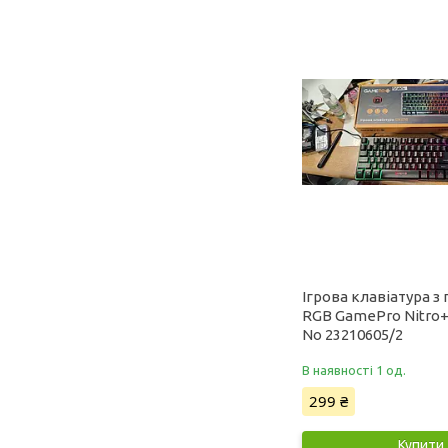
Ігрова клавіатура з
RGB GamePro Nitro+
No 23210605/2
В наявності 1 од.
299 ₴
Купити