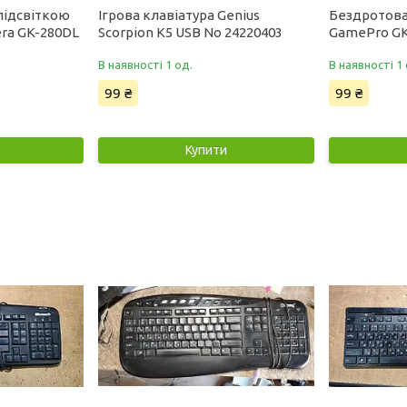
 підсвіткою
Ігрова клавіатура Genius
Бездротова
ra GK-280DL
Scorpion K5 USB No 24220403
GamePro GK
В наявності 1 од.
В наявності 1 
99 ₴
99 ₴
Купити