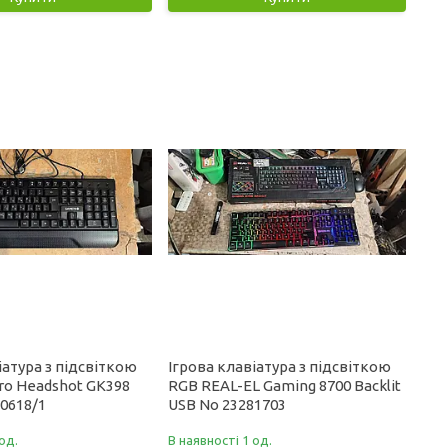
іатура з підсвіткою
Ігрова клавіатура з підсвіткою
o Headshot GK398
RGB REAL-EL Gaming 8700 Backlit
0618/1
USB No 23281703
од.
В наявності 1 од.