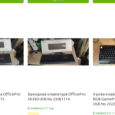
а OfficePro
Брендова клавіатура OfficePro
Ігрова клав
115
SK360 USB No 23061114
RGB GamePr
USB No 2322
В наявності 1 од.
В наявності 1 