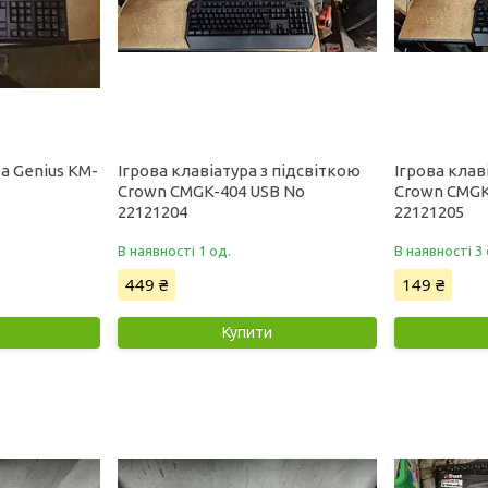
а Genius KM-
Ігрова клавіатура з підсвіткою
Ігрова клав
Crown CMGK-404 USB No
Crown CMGK
22121204
22121205
В наявності 1 од.
В наявності 3 
449 ₴
149 ₴
Купити