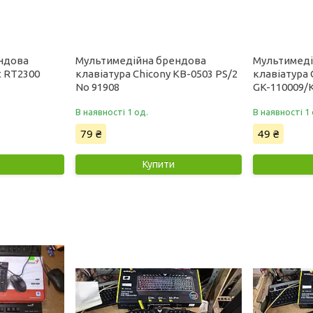
ндова
Мультимедійна брендова
Мультимеді
t RT2300
клавіатура Chicony KB-0503 PS/2
клавіатура 
No 91908
GK-110009/K
В наявності 1 од.
В наявності 1 
79 ₴
49 ₴
Купити