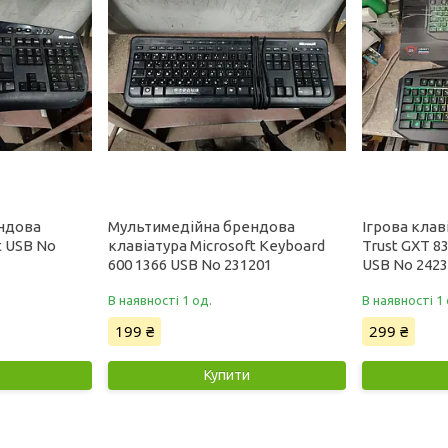
ндова
Мультимедійна брендова
Ігрова клав
t USB No
клавіатура Microsoft Keyboard
Trust GXT 8
600 1366 USB No 231201
USB No 2423
В наявності 1 од.
В наявності 1 
199 ₴
299 ₴
Купити