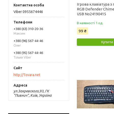
Ігрова клавіатура з
RGB Defender Chime
Viber 0955674446
USB No24190415
В наявності 1 од.
+380 (63) 310-20-36
99 ₴
Максим
+380 (96) 567-44-46
Купити
Олег
+380 (95) 567-44-46
Тільки Viber
http://Tovara.net
ул.Закревского,93, ГК
"Пивнич", Київ, Україна