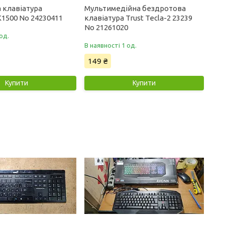
 клавіатура
Мультимедійна бездротова
1500 No 24230411
клавіатура Trust Tecla-2 23239
No 21261020
од.
В наявності 1 од.
149 ₴
Купити
Купити