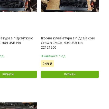
іатура з підсвіткою
Ігрова клавіатура з підсвіткою
-404 USB No
Crown CMGK-404 USB No
22121206
од.
В наявності 1 од.
249 ₴
Купити
Купити