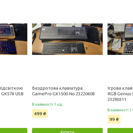
 підсвіткою
Бездротова клавіатура
Ігрова клав
 GK576 USB
GamePro GK1500 No 23220608
RGB Genius 
23290311
В наявності 1 од.
В наявності 1 
499 ₴
99 ₴
Купити