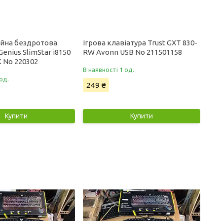
йна бездротова
Ігрова клавіатура Trust GXT 830-
Genius SlimStar i8150
RW Avonn USB No 211501158
 No 220302
В наявності 1 од.
од.
249 ₴
Купити
Купити