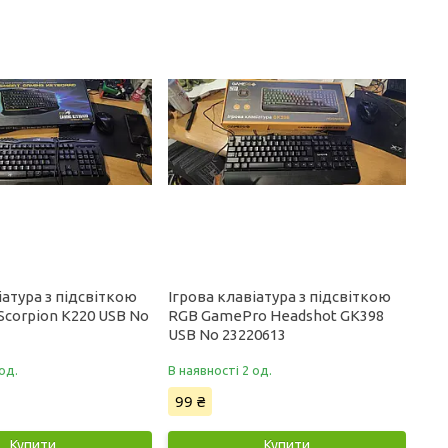
іатура з підсвіткою
Ігрова клавіатура з підсвіткою
Scorpion K220 USB No
RGB GamePro Headshot GK398
USB No 23220613
од.
В наявності 2 од.
99 ₴
Купити
Купити