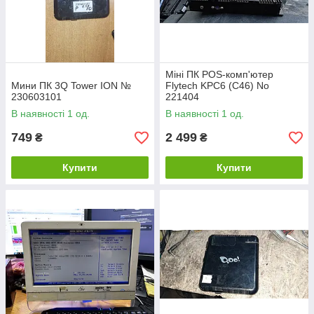
Міні ПК POS-комп'ютер
Мини ПК 3Q Tower ION №
Flytech KPC6 (C46) No
230603101
221404
В наявності 1 од.
В наявності 1 од.
749
2 499
₴
₴
Купити
Купити