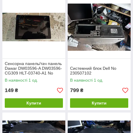
Сенсорна панель/тач панель
Dawar DW03596-A DW03596-
Системний блок Dell No
CG309 HLT-03740-A1 No
230507102
24130340/1
В наявності 1 од.
В наявності 1 од.
149
799
₴
₴
Купити
Купити