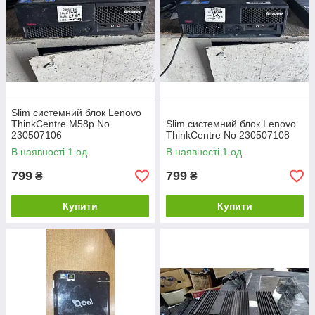
Slim системний блок Lenovo
ThinkCentre M58p No
Slim системний блок Lenovo
230507106
ThinkCentre No 230507108
В наявності 1 од.
В наявності 1 од.
799
799
₴
₴
Купити
Купити