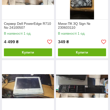
Сервер Dell PowerEdge R710
Мини ПК 3Q Sign №
No 24100507
230603110
В наявності 1 од.
В наявності 1 од.
4 499
349
₴
₴
Купити
Купити