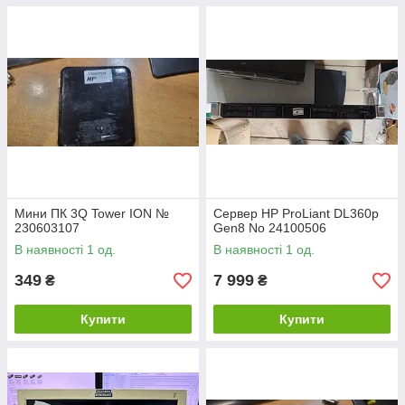
Мини ПК 3Q Tower ION №
Сервер HP ProLiant DL360p
230603107
Gen8 No 24100506
В наявності 1 од.
В наявності 1 од.
349
7 999
₴
₴
Купити
Купити