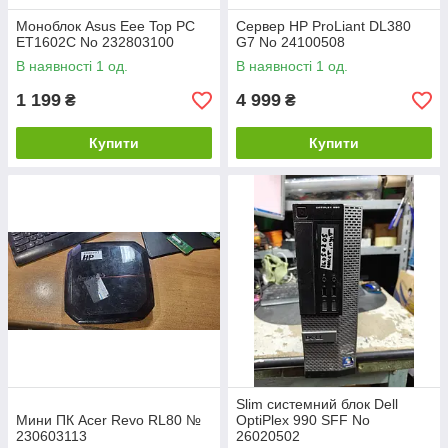
Моноблок Asus Eee Top PC
Сервер HP ProLiant DL380
ET1602C No 232803100
G7 No 24100508
В наявності 1 од.
В наявності 1 од.
1 199
4 999
₴
₴
Купити
Купити
Slim системний блок Dell
Мини ПК Acer Revo RL80 №
OptiPlex 990 SFF No
230603113
26020502