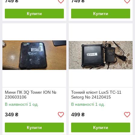
749
749
₴
₴
Купити
Купити
Мини ПК 3Q Tower ION №
Тонкий клієнт LuxS TC-11
230603106
Setorg No 24120415
В наявності 1 од.
В наявності 1 од.
349
499
₴
₴
Купити
Купити