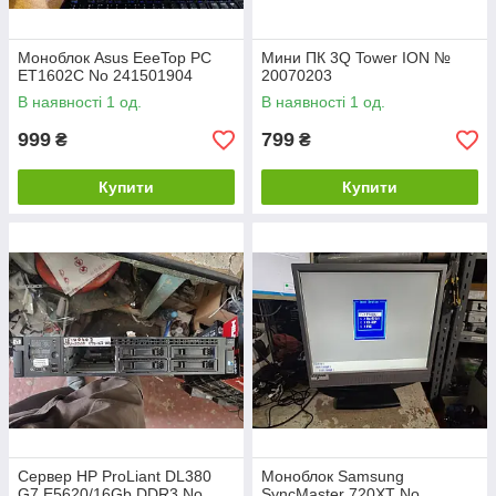
Моноблок Asus EeeTop PC
Мини ПК 3Q Tower ION №
ET1602C No 241501904
20070203
В наявності 1 од.
В наявності 1 од.
999
799
₴
₴
Купити
Купити
Сервер HP ProLiant DL380
Моноблок Samsung
G7 E5620/16Gb DDR3 No
SyncMaster 720XT No