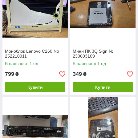
Моноблок Lenovo C260 No
Мини ПК 3Q Sign №
252210911
230603109
В наявності 1 од.
В наявності 1 од.
799
349
₴
₴
Купити
Купити