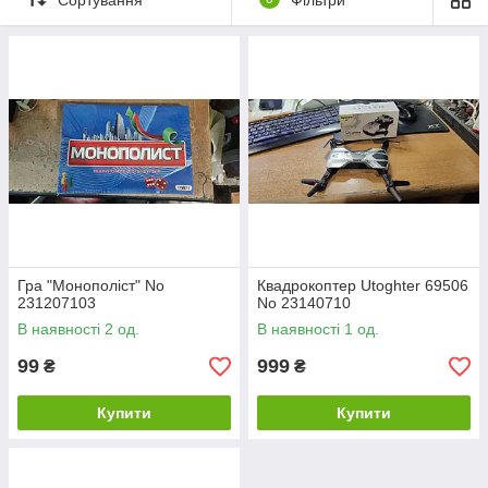
Гра "Монополіст" No
Квадрокоптер Utoghter 69506
231207103
No 23140710
В наявності 2 од.
В наявності 1 од.
99
999
₴
₴
Купити
Купити