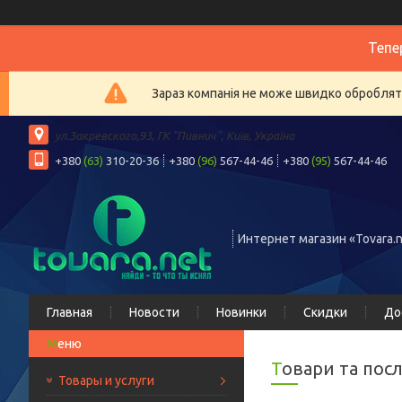
Тепе
Зараз компанія не може швидко обробляти
ул.Закревского,93, ГК "Пивнич", Київ, Україна
+380
(63)
310-20-36
+380
(96)
567-44-46
+380
(95)
567-44-46
Интернет магазин «Tovara.n
Главная
Новости
Новинки
Скидки
До
Товари та пос
Товары и услуги