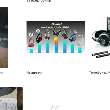
та електроніки
ри
Наушники
Телефоны, M