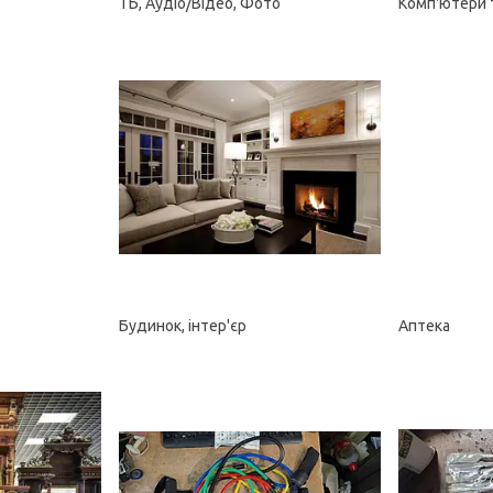
ТБ, Аудіо/Відео, Фото
Комп'ютери 
Будинок, інтер'єр
Аптека