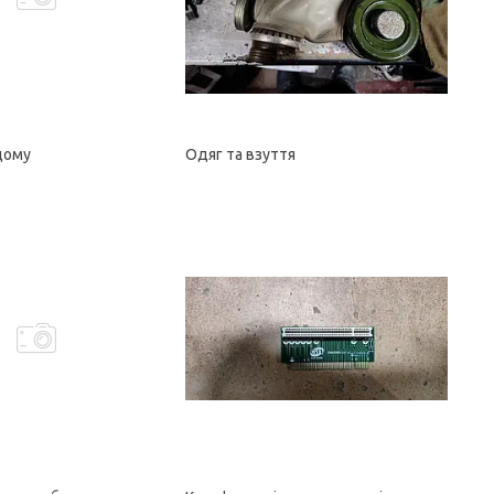
дому
Одяг та взуття