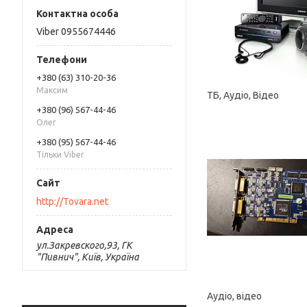
Viber 0955674446
+380 (63) 310-20-36
Максим
ТБ, Аудіо, Відео
+380 (96) 567-44-46
Олег
+380 (95) 567-44-46
Тільки Viber
http://Tovara.net
ул.Закревского,93, ГК
"Пивнич", Київ, Україна
Аудіо, відео