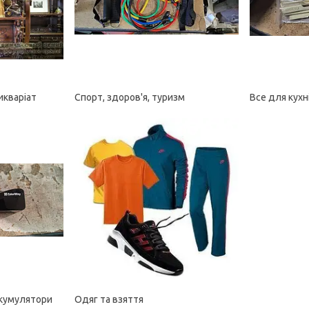
икваріат
Спорт, здоров'я, туризм
Все для кухн
акумулятори
Одяг та взяття