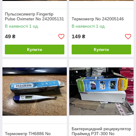
Пульсоксиметр Fingertip
Pulse Oximeter No 242005131
Термометр No 242005146
В наявності 1 од.
В наявності 1 од.
49
149
₴
₴
Купити
Купити
Бактерицидний рециркулятор
Термометр TH6886 No
Праймед РЗТ-300 No