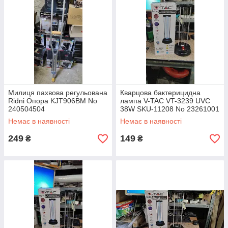
Милиця пахвова регульована
Кварцова бактерицидна
Ridni Опора KJT906BM No
лампа V-TAC VT-3239 UVC
240504504
38W SKU-11208 No 23261001
Немає в наявності
Немає в наявності
249
149
₴
₴