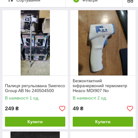
Безконтактний
Палиця регульована Swereco
інфрачервоний термометр
Group AB No 240504500
Heaco MDI907 No
НР23230102
В наявності 1 од.
В наявності 2 од.
249
49
₴
₴
Купити
Купити