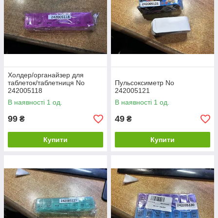
Холдер/органайзер для
таблеток/таблетниця No
Пульсоксиметр No
242005118
242005121
В наявності 1 од.
В наявності 1 од.
99
49
₴
₴
Купити
Купити