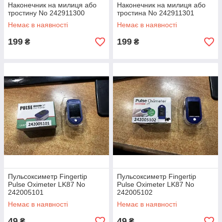
Наконечник на милиця або
Наконечник на милиця або
тростину No 242911300
тростина No 242911301
Немає в наявності
Немає в наявності
199
199
₴
₴
Пульсоксиметр Fingertip
Пульсоксиметр Fingertip
Pulse Oximeter LK87 No
Pulse Oximeter LK87 No
242005101
242005102
Немає в наявності
Немає в наявності
49
49
₴
₴