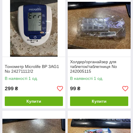
Холдер/органайзер для
Тонометр Microlife BP 3AG1
таблеток/таблетниця No
No 24271112/2
242005115
В наявності 1 од.
В наявності 1 од.
299
99
₴
₴
Купити
Купити