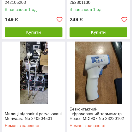
242105203
252801130
В наявності 1 од.
В наявності 1 од.
149
249
₴
₴
Купити
Купити
Безконтактний
Милиці підлокітні регульовані
інфрачервоний термометр
Merivaara No 240504501
Heaco MDI907 No 23230102
Немає в наявності
Немає в наявності