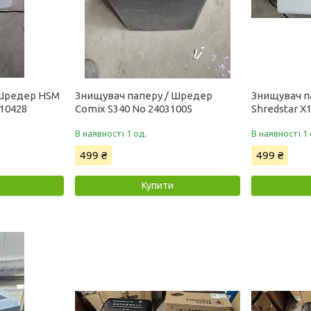
 Шредер HSM
Знищувач паперу / Шредер
Знищувач п
110428
Comix S340 No 24031005
Shredstar X
В наявності 1 од.
В наявності 1 
499 ₴
499 ₴
Купити