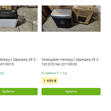
аперу / Шредер 2E S-
Знищувач паперу / Шредер 2E S-
24110319
1012CD No 23110320
од.
В наявності 1 од.
1 499 ₴
Купити
Купити