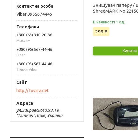
Знищувач паперу /
ShredMARK No 2215
Viber 0955674446
В наявності 1 од.
299 ₴
+380 (63) 310-20-36
Максим
+380 (96) 567-44-46
Купити
Олег
+380 (95) 567-44-46
Тільки Viber
http://Tovara.net
ул.Закревского,93, ГК
"Пивнич", Київ, Україна