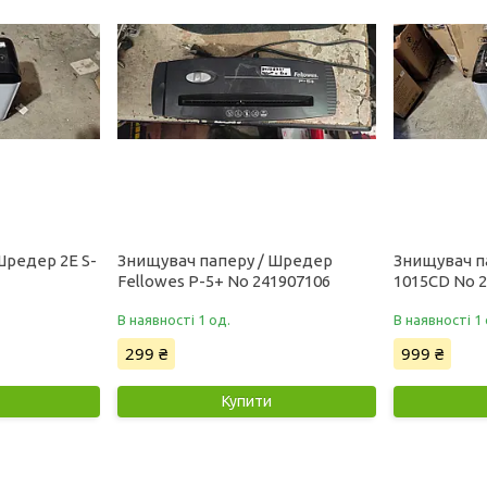
Шредер 2E S-
Знищувач паперу / Шредер
Знищувач п
Fellowes P-5+ No 241907106
1015CD No 
В наявності 1 од.
В наявності 1 
299 ₴
999 ₴
Купити