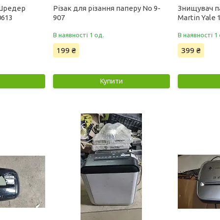
 Шредер
Різак для різання паперу No 9-
Знищувач п
0613
907
Martin Yale
В наявності 1 од.
В наявності 1 
199 ₴
399 ₴
Купити