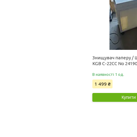
Знищувач паперу /
KGB C-22CC No 2419
В наявності 1 од.
1 499 ₴
Купити