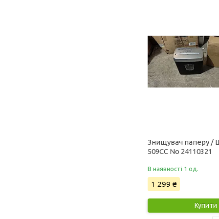
Знищувач паперу / 
509CC No 24110321
В наявності 1 од.
1 299 ₴
Купити