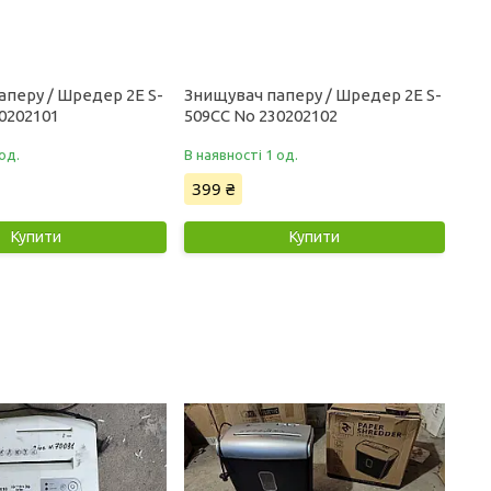
аперу / Шредер 2E S-
Знищувач паперу / Шредер 2E S-
0202101
509CC No 230202102
од.
В наявності 1 од.
399 ₴
Купити
Купити