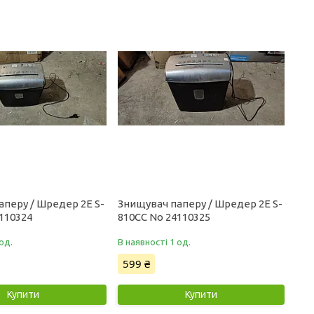
аперу / Шредер 2E S-
Знищувач паперу / Шредер 2E S-
110324
810CC No 24110325
од.
В наявності 1 од.
599 ₴
Купити
Купити