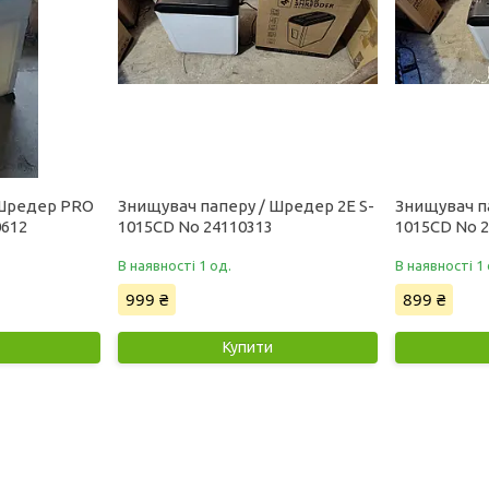
 Шредер PRO
Знищувач паперу / Шредер 2E S-
Знищувач п
0612
1015CD No 24110313
1015CD No 
В наявності 1 од.
В наявності 1 
999 ₴
899 ₴
Купити