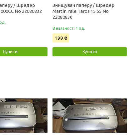
аперу / Шредер
Знищувач паперу / Шредер
 1000CC No 22080832
Martin Yale Taros 15.55 No
22080836
од.
В наявності 1 од.
199 ₴
Купити
Купити