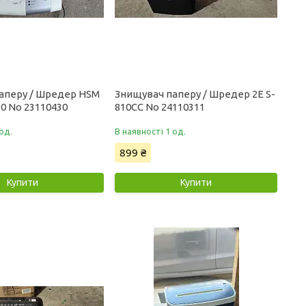
аперу / Шредер HSM
Знищувач паперу / Шредер 2E S-
10 No 23110430
810CC No 24110311
од.
В наявності 1 од.
899 ₴
Купити
Купити