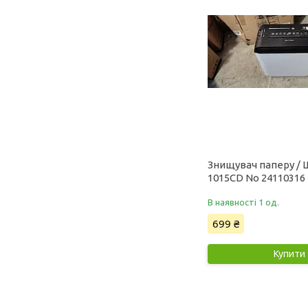
Знищувач паперу / 
1015CD No 24110316
В наявності 1 од.
699 ₴
Купити