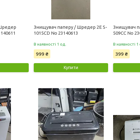
 Шредер
Знищувач паперу / Шредер 2E S-
Знищувач п
3140611
1015CD No 23140613
509CC No 23
В наявності 1 од.
В наявності 1 
999 ₴
399 ₴
Купити