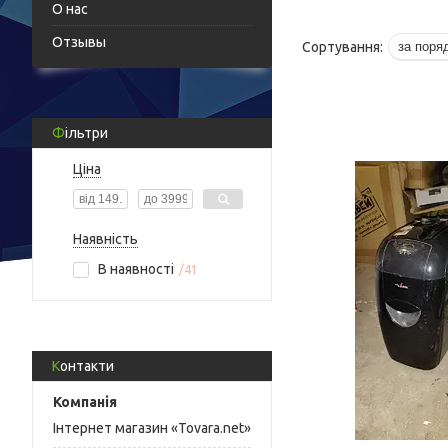
О нас
Отзывы
Фільтри
Ціна
Наявність
В наявності
41
Контакти
Інтернет магазин «Tovara.net»