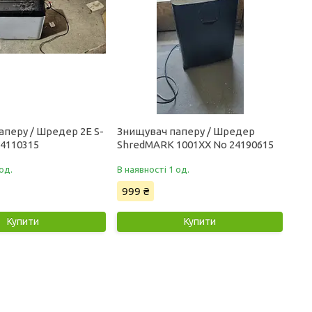
аперу / Шредер 2E S-
Знищувач паперу / Шредер
24110315
ShredMARK 1001XX No 24190615
од.
В наявності 1 од.
999 ₴
Купити
Купити