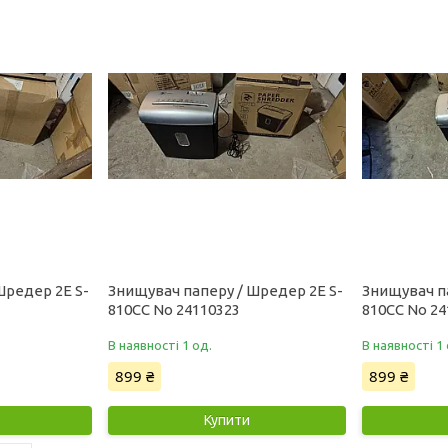
Шредер 2E S-
Знищувач паперу / Шредер 2E S-
Знищувач п
810CC No 24110323
810CC No 24
В наявності 1 од.
В наявності 1 
899 ₴
899 ₴
Купити