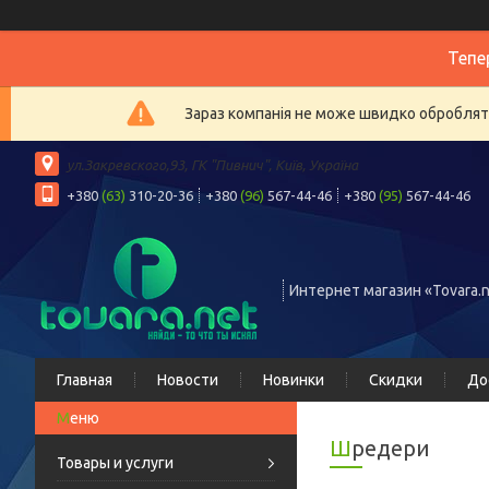
Тепе
Зараз компанія не може швидко обробляти
ул.Закревского,93, ГК "Пивнич", Київ, Україна
+380
(63)
310-20-36
+380
(96)
567-44-46
+380
(95)
567-44-46
Интернет магазин «Tovara.n
Главная
Новости
Новинки
Скидки
До
Шредери
Товары и услуги