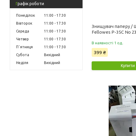
Графік роботи
Понеділок
11:00
17:30
Вівторок
11:00
17:30
Знищувач паперу /
Середа
11:00
17:30
Fellowes P-35C No 2
Четвер
11:00
17:30
В наявності 1 од.
Пʼятниця
11:00
17:30
399 ₴
Субота
Вихідний
Неділя
Вихідний
Купити