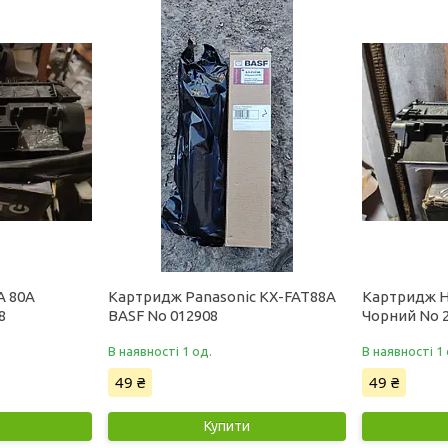
A 80A
Картридж Panasonic KX-FAT88A
Картридж H
8
BASF No 012908
Чорний No 
В наявності 1 од.
В наявності 1 
49 ₴
49 ₴
Купити