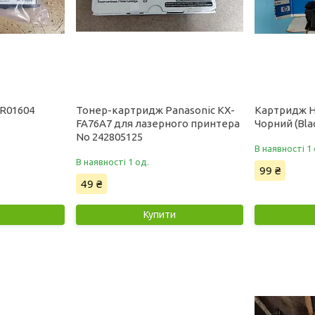
6R01604
Тонер-картридж Panasonic KX-
Картридж H
FA76A7 для лазерного принтера
Чорний (Bla
No 242805125
В наявності 1 
В наявності 1 од.
99 ₴
49 ₴
Купити