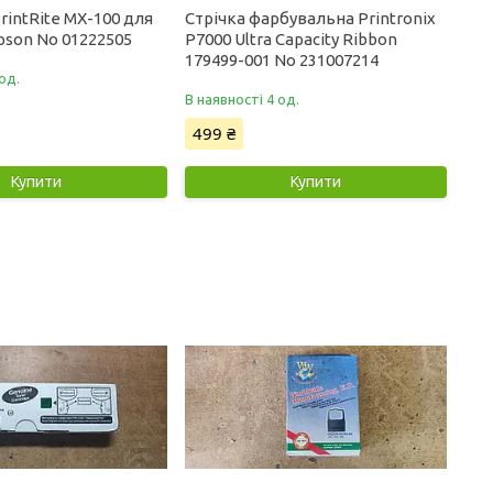
intRite MX-100 для
Стрічка фарбувальна Printronix
pson No 01222505
P7000 Ultra Capacity Ribbon
179499-001 No 231007214
од.
В наявності 4 од.
499 ₴
Купити
Купити