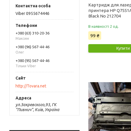
Картридж для лазе
принтера HP Q7551A
Viber 0955674446
Black No 212704
В наявності 2 од.
+380 (63) 310-20-36
99 ₴
Максим
+380 (96) 567-44-46
Купити
Олег
+380 (95) 567-44-46
Тільки Viber
http://Tovara.net
ул.Закревского,93, ГК
"Пивнич", Київ, Україна