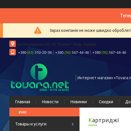
Тепе
Зараз компанія не може швидко обробляти
ул.Закревского,93, ГК "Пивнич", Київ, Україна
+380
(63)
310-20-36
+380
(96)
567-44-46
+380
(95)
567-44-46
Интернет магазин «Tovara.n
Главная
Новости
Новинки
Скидки
До
Картриджі
Товары и услуги