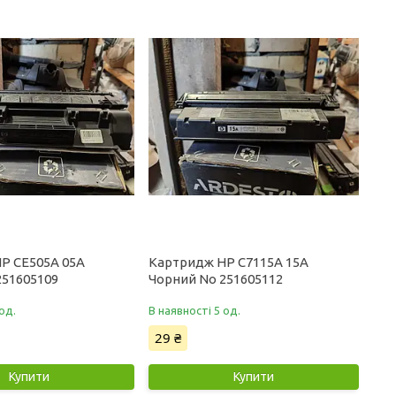
P CE505A 05A
Картридж HP C7115A 15A
251605109
Чорний No 251605112
од.
В наявності 5 од.
29 ₴
Купити
Купити