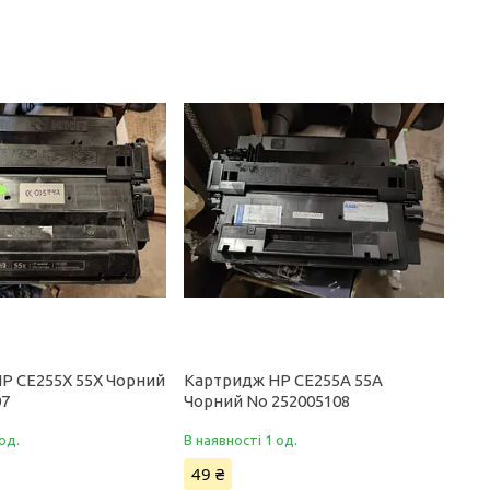
P CE255X 55X Чорний
Картридж HP CE255A 55A
07
Чорний No 252005108
од.
В наявності 1 од.
49 ₴