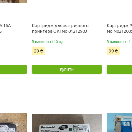
A 16A
Картридж для матричного
Картридж P
5
принтера OKI No 01212903
No N021200
В наявності 10 од.
В наявності 1 
29 ₴
99 ₴
Купити