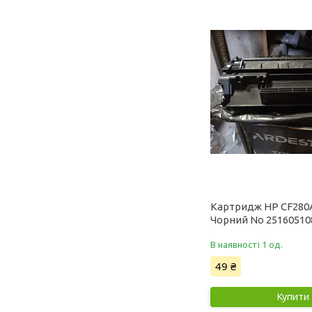
Картридж HP CF280
Чорний No 25160510
В наявності 1 од.
49 ₴
Купити