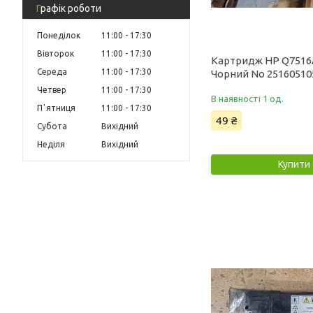
Графік роботи
Понеділок
11:00
17:30
Вівторок
11:00
17:30
Картридж HP Q7516
Середа
11:00
17:30
Чорний No 25160510
Четвер
11:00
17:30
В наявності 1 од.
Пʼятниця
11:00
17:30
49 ₴
Субота
Вихідний
Неділя
Вихідний
Купити