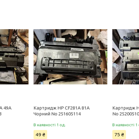
A 49A
Картридж HP CF281A 81A
Картридж H
3
Чорний No 251605114
No 2520051
В наявності 1 од.
В наявності 1 
49 ₴
75 ₴