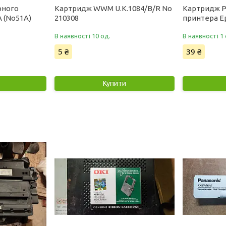
рного
Картридж WWM U.K.1084/B/R No
Картридж Pr
 (No51A)
210308
принтера E
В наявності 10 од.
В наявності 1 
5 ₴
39 ₴
Купити