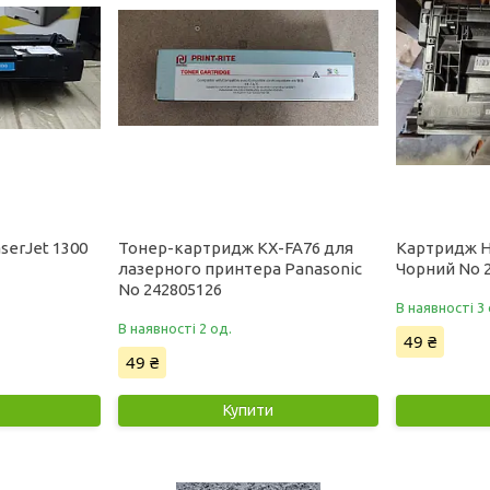
serJet 1300
Тонер-картридж KX-FA76 для
Картридж H
лазерного принтера Panasonic
Чорний No 
No 242805126
В наявності 3 
В наявності 2 од.
49 ₴
49 ₴
Купити