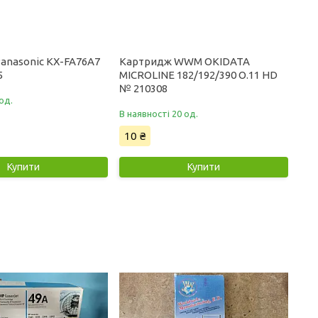
anasonic KX-FA76A7
Картридж WWM OKIDATA
5
MICROLINE 182/192/390 O.11 HD
№ 210308
од.
В наявності 20 од.
10 ₴
Купити
Купити