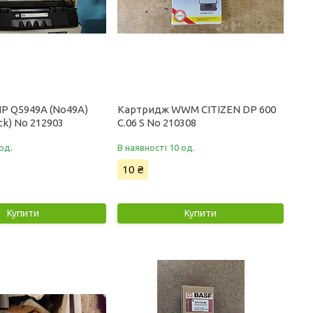
P Q5949A (No49A)
Картридж WWM CITIZEN DP 600
ck) No 212903
C.06 S No 210308
од.
В наявності 10 од.
10 ₴
Купити
Купити