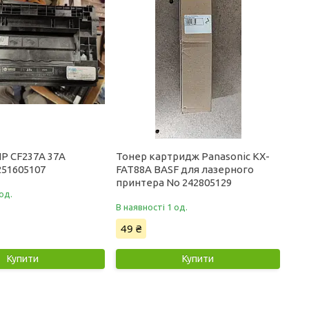
P CF237A 37A
Тонер картридж Panasonic KX-
251605107
FAT88A BASF для лазерного
принтера No 242805129
од.
В наявності 1 од.
49 ₴
Купити
Купити