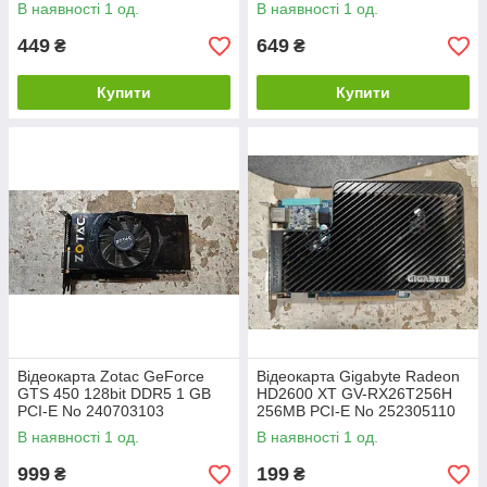
512MB PCI-E № K252305106
В наявності 1 од.
В наявності 1 од.
449
649
₴
₴
Купити
Купити
Відеокарта Zotac GeForce
Відеокарта Gigabyte Radeon
GTS 450 128bit DDR5 1 GB
HD2600 XT GV-RX26T256H
PCI-E No 240703103
256MB PCI-E No 252305110
В наявності 1 од.
В наявності 1 од.
999
199
₴
₴