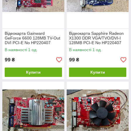
Відеокарта Gainward
Відеокарта Sapphire Radeon
GeForce 6600 128MB TV-Out
X1300 DDR VGA/TVO/DVI-I
DVI PCI-E No НР220407
128MB PCI-E No НР220407
В наявності 1 од.
В наявності 1 од.
99
99
₴
₴
Купити
Купити