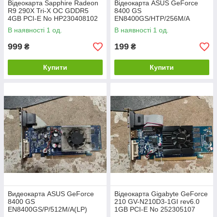
Відеокарта Sapphire Radeon
Відеокарта ASUS GeForce
R9 290X Tri-X OC GDDR5
8400 GS
4GB PCI-E No НР230408102
EN8400GS/HTP/256M/A
256MB PCI-E No K252305105
В наявності 1 од.
В наявності 1 од.
999
199
₴
₴
Купити
Купити
Видеокарта ASUS GeForce
Відеокарта Gigabyte GeForce
8400 GS
210 GV-N210D3-1GI rev6.0
EN8400GS/P/512M/A(LP)
1GB PCI-E No 252305107