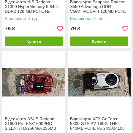
Відеокарта HIS Radeon
Відеокарта Sapphire Radeon
X1300 HyperMemory II 64bit
X550 Advantage DDR
DDR2 128 MB PCI-E No
VGA/TVO/DVI-I 128MB PCI-E
НР240104208
No НР240104209
В наявності 1 од.
В наявності 1 од.
79
79
₴
₴
Купити
Купити
Відеокарта ASUS Radeon
Відеокарта XFX GeForce
X1600 Pro EAX1600PRO
8800 GTS PV-T80G-THF4
SILENT/TD/256M/A 256MB
640MB PCI-E No 243004108