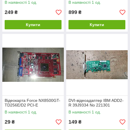
PCI-E No 243004103
В наявності 1 од.
В наявності 1 од.
249
899
₴
₴
Купити
Купити
Відеокарта Force NX8500GT-
DVI-відеоадаптер IBM ADD2-
TD256E/D2 PCI-E
R 39J9334 No 221301
В наявності 1 од.
В наявності 1 од.
29
149
₴
₴