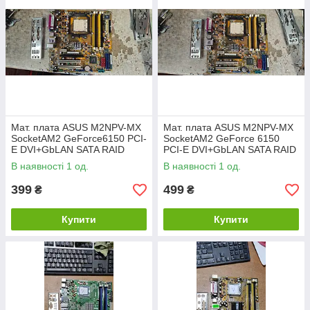
Мат. плата ASUS M2NPV-MX
Мат. плата ASUS M2NPV-MX
SocketAM2 GeForce6150 PCI-
SocketAM2 GeForce 6150
E DVI+GbLAN SATA RAID
PCI-E DVI+GbLAN SATA RAID
MicroATX 4DDR2 №
MicroATX 4DDR2 No
В наявності 1 од.
В наявності 1 од.
K240805105
240805106
399
499
₴
₴
Купити
Купити