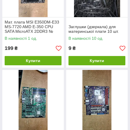
Мат. плата MSI E350DM-E33
MS-7720 AMD E-350 CPU
Заглушки (дзеркала) для
SATA MicroATX 2DDR3 №
материнської плати 10 шт.
НР223101
В наявності 1 од.
В наявності 10 од.
199
9
₴
₴
Купити
Купити