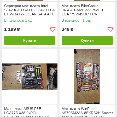
Серверна мат. плата Intel
Мат. плата EliteGroup
S3420GP LGA1156 i3420 PCI-
945GCT-M2/1333 rev1.0
E+SVGA+2xGbLAN SATA ATX
LGA775 i945GC PCI-
6DDR3 No 212710
E+SVGA+LAN SATA MicroATX
В наявності 1 од.
В наявності 1 од.
2DDR2 №211511
1 199
349
₴
₴
Купити
Купити
Мат. плата ASUS P5E
Мат. плата WinFast
LGA775 X38 2xPCI-
N570SM2AA-8EKRS2H Socket