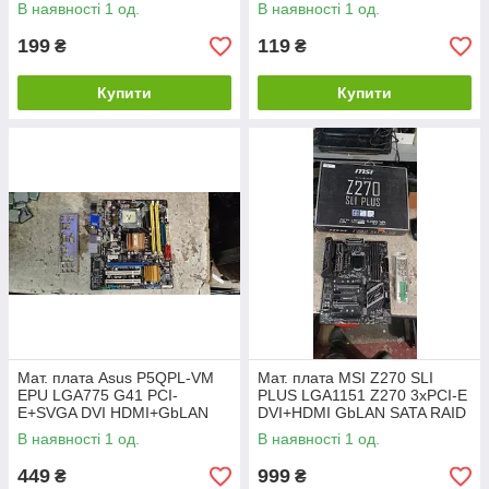
ATX 4DDR3 NoС240204208
НР240204209
В наявності 1 од.
В наявності 1 од.
199
119
₴
₴
Купити
Купити
Мат. плата Asus P5QPL-VM
Мат. плата MSI Z270 SLI
EPU LGA775 G41 PCI-
PLUS LGA1151 Z270 3xPCI-E
E+SVGA DVI HDMI+GbLAN
DVI+HDMI GbLAN SATA RAID
SATA MicroATX 2DDR2 No
ATX 4DDR4 No 24060515
В наявності 1 од.
В наявності 1 од.
240804205
449
999
₴
₴