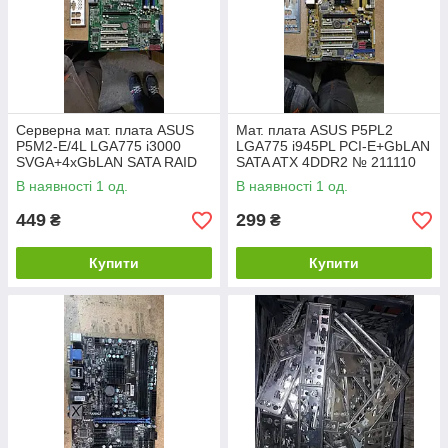
Серверна мат. плата ASUS
Мат. плата ASUS P5PL2
P5M2-E/4L LGA775 i3000
LGA775 i945PL PCI-E+GbLAN
SVGA+4xGbLAN SATA RAID
SATA ATX 4DDR2 № 211110
ATX 4DDR2 No 210510
В наявності 1 од.
В наявності 1 од.
449
299
₴
₴
Купити
Купити