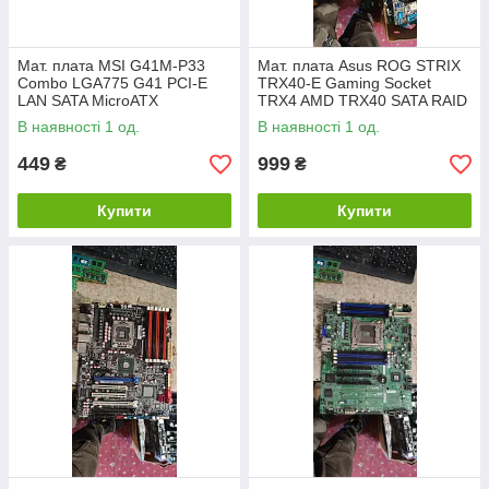
Мат. плата MSI G41M-P33
Мат. плата Asus ROG STRIX
Combo LGA775 G41 PCI-E
TRX40-E Gaming Socket
LAN SATA MicroATX
TRX4 AMD TRX40 SATA RAID
2DDR2+2DDR3 № 242203113
ATX 8DDR4 No 240204202
В наявності 1 од.
В наявності 1 од.
449
999
₴
₴
Купити
Купити