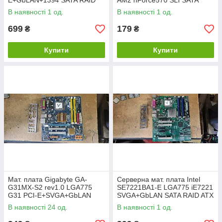
E+GbLAN+1394 SATA RAID
AM2 nForce570 SLI SATA
ATX 4DDR2 No 221605
RAID ATX 4DDR2 No
В наявності 1 од.
В наявності 1 од.
НР212012
699
179
₴
₴
Купити
Купити
Мат. плата Gigabyte GA-
Серверна мат. плата Intel
G31MX-S2 rev1.0 LGA775
SE7221BA1-E LGA775 iE7221
G31 PCI-E+SVGA+GbLAN
SVGA+GbLAN SATA RAID ATX
SATA MicroATX 2DDR2 No
4DDR2 No 222705
В наявності 24 од.
В наявності 1 од.
222705