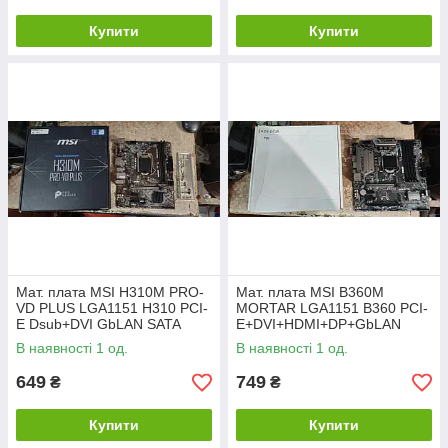
Купити
Купити
Мат. плата MSI H310M PRO-
Мат. плата MSI B360M
VD PLUS LGA1151 H310 PCI-
MORTAR LGA1151 B360 PCI-
E Dsub+DVI GbLAN SATA
E+DVI+HDMI+DP+GbLAN
MicroATX 2DDR4 №
SATA MicroATX 4DDR4 №
В наявності 1 од.
В наявності 1 од.
24060516
24060519
649
749
₴
₴
Купити
Купити