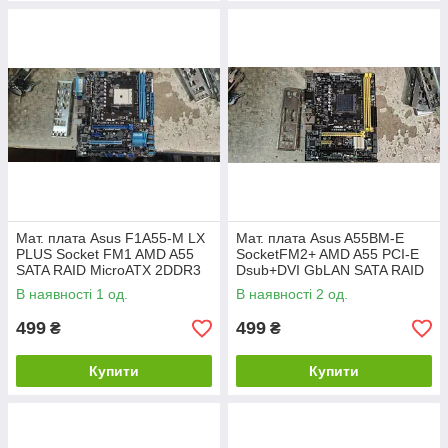
Мат. плата Asus F1A55-M LX
Мат. плата Asus A55BM-E
PLUS Socket FM1 AMD A55
SocketFM2+ AMD A55 PCI-E
SATA RAID MicroATX 2DDR3
Dsub+DVI GbLAN SATA RAID
No 240805102
MicroATX 2DDR3 №
В наявності 1 од.
В наявності 2 од.
240805103
499
499
₴
₴
Купити
Купити