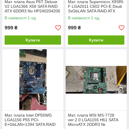
Мат. плата Asus P6T Deluxe
Мат. плата Supermicro X9SRI-
V2 LGA1366 X58 SATA RAID
F LGA2011 C602 PCI-E Dsub
ATX 6DDR3 No НР240204206
3xGbLAN SATA RAID ATX
8DDR3 No 240204207
В наявності 1 од.
В наявності 1 од.
999
999
₴
₴
Купити
Купити
Мат. плата Intel DP55WG
Мат. плата MSI MS-7728
LGA1156 P55 PCI-
ver:2.0 LGA1155 H61 SATA
E+GbLAN+1394 SATA RAID
MicroATX 2DDR3 №