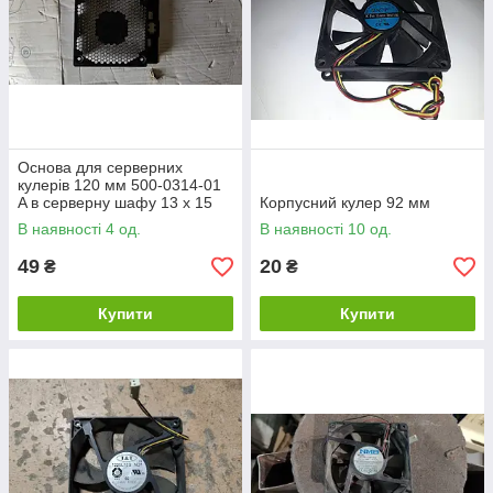
Основа для серверних
кулерів 120 мм 500-0314-01
A в серверну шафу 13 x 15
Корпусний кулер 92 мм
см No 231702
В наявності 4 од.
В наявності 10 од.
49
20
₴
₴
Купити
Купити