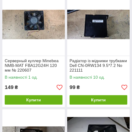
Серверный куллер Minebea
Радіатор із мідними трубками
NMB-MAT FBA12G24H 120
Dell CN-0RW134 9.5*7.2 No
мм № 220607
221111
В наявності 1 од.
В наявності 10 од.
149
99
₴
₴
Купити
Купити