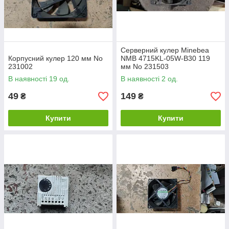
Серверний кулер Minebea
Корпусний кулер 120 мм No
NMB 4715KL-05W-B30 119
231002
мм No 231503
В наявності 19 од.
В наявності 2 од.
49
149
₴
₴
Купити
Купити