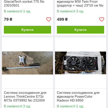
GlacialTech socket 775 No
відеокарти MSI Twin Frozr
23010501
(радіатор + чаш) 23*10 см No
23101012
В наявності 1 од.
В наявності 3 од.
79
499
₴
₴
Купити
Купити
Система охолодження для
Система охолодження для
Lenovo ThinkCentre E73z
відеокарти PowerColor
M73z 03T9992 No 231004
Radeon HD 6950
(радіатор+кулер) 22*11 см No
В наявності 3 од.
В наявності 1 од.