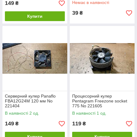
149
Немає в наявності
₴
39
₴
Купити
Серверний кулер Panaflo
Процесорний кулер
FBA12G24M 120 мм No
Pentagram Freezone socket
221404
775 No 221605
В наявності 2 од.
В наявності 1 од.
149
119
₴
₴
Купити
Купити