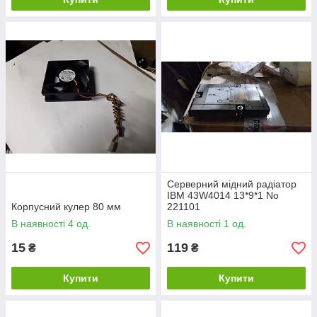
Серверний мідний радіатор
IBM 43W4014 13*9*1 No
Корпусний кулер 80 мм
221101
В наявності 4 од.
В наявності 1 од.
15
119
₴
₴
Купити
Купити