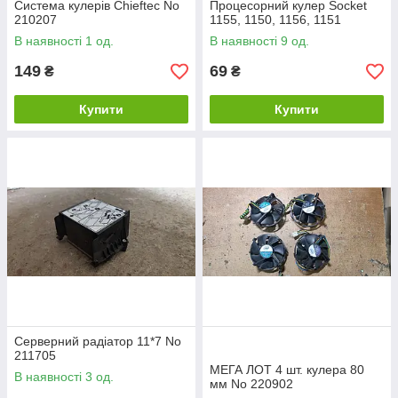
Система кулерів Chieftec No
Процесорний кулер Socket
210207
1155, 1150, 1156, 1151
В наявності 1 од.
В наявності 9 од.
149
69
₴
₴
Купити
Купити
Серверний радіатор 11*7 No
211705
МЕГА ЛОТ 4 шт. кулера 80
В наявності 3 од.
мм No 220902