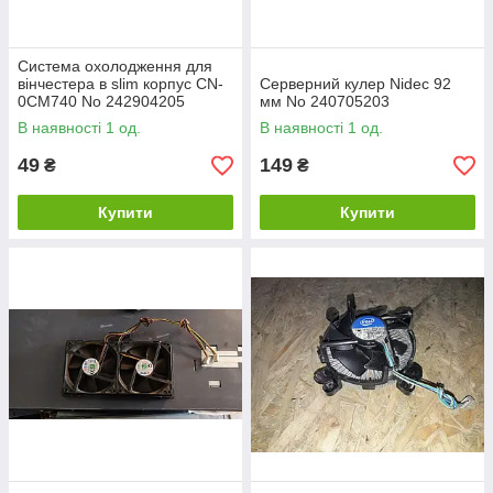
Система охолодження для
вінчестера в slim корпус CN-
Серверний кулер Nidec 92
0CM740 No 242904205
мм No 240705203
В наявності 1 од.
В наявності 1 од.
49
149
₴
₴
Купити
Купити