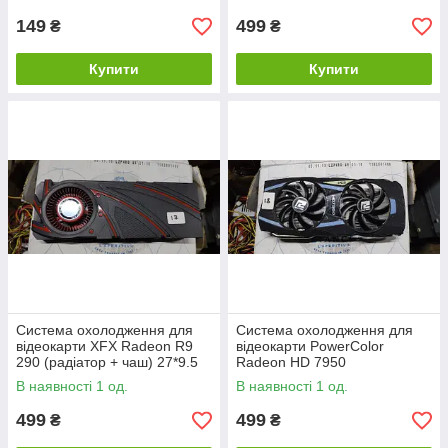
23101016
149
499
₴
₴
Купити
Купити
Система охолодження для
Система охолодження для
відеокарти XFX Radeon R9
відеокарти PowerColor
290 (радіатор + чаш) 27*9.5
Radeon HD 7950
см No 23101017
(радіатор+кулер) 24*9 см No
В наявності 1 од.
В наявності 1 од.
23101018
499
499
₴
₴