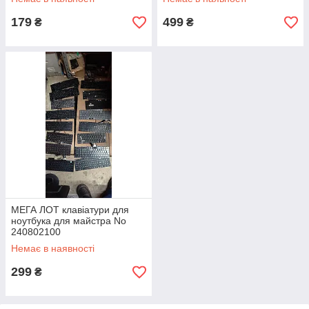
179
499
₴
₴
МЕГА ЛОТ клавіатури для
ноутбука для майстра No
240802100
Немає в наявності
299
₴