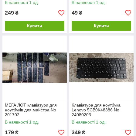
В наявності 1 од.
В наявності 1 од.
249
49
₴
₴
Купити
Купити
МЕГА ЛОТ клавіатури для
Клавіатура для ноутбука
ноутбуків для майстра No
Lenovo 5CB0K48386 No
201702
24080203
В наявності 1 од.
В наявності 1 од.
179
349
₴
₴