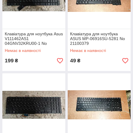
Клавіатура для ноутбука Asus
Клавіатура для ноутбука
V111462AS1
ASUS MP-06916SU-5281 No
04GNV32KRU00-1 No
21100379
24080204
Немає в наявності
Немає в наявності
199
49
₴
₴