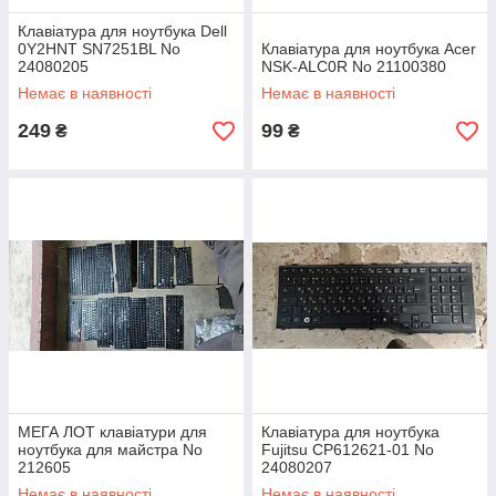
Клавіатура для ноутбука Dell
0Y2HNT SN7251BL No
Клавіатура для ноутбука Acer
24080205
NSK-ALC0R No 21100380
Немає в наявності
Немає в наявності
249
99
₴
₴
МЕГА ЛОТ клавіатури для
Клавіатура для ноутбука
ноутбука для майстра No
Fujitsu CP612621-01 No
212605
24080207
Немає в наявності
Немає в наявності