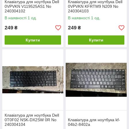
Клавіатура для ноутбука Dell
Клавіатура для ноутбука Dell
0VPVKN V119525AS1 No
0VPVKN KFRTM9 N209 No
240304102
240304103
В наявності 1 од.
В наявності 1 од.
249
249
₴
₴
Купити
Купити
Клавіатура для ноутбука Dell
0T0F02 NSK-DX2SW 0R No
Клавіатура для ноутбука kf-
240304104
04b2-8402a