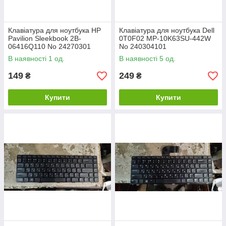
Клавіатура для ноутбука HP
Клавіатура для ноутбука Dell
Pavilion Sleekbook 2B-
0T0F02 MP-10K63SU-442W
06416Q110 No 24270301
No 240304101
В наявності 1 од.
В наявності 5 од.
149
249
₴
₴
Купити
Купити