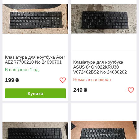
Клавіатура для ноутбука Acer
AEZR7700210 No 24090701
Клавіатура для ноутбука
ASUS 04GN022KRU30
В наявності 1 од.
V072462BS2 No 24080202
199
Немає в наявності
₴
249
₴
Купити