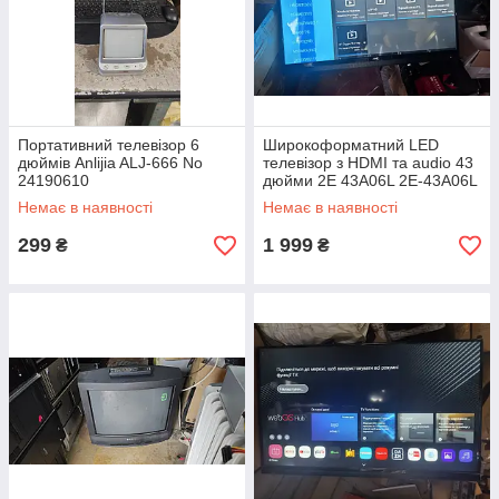
Портативний телевізор 6
Широкоформатний LED
дюймів Anlijia ALJ-666 No
телевізор з HDMI та audio 43
24190610
дюйми 2E 43A06L 2E-43A06L
No 24030912
Немає в наявності
Немає в наявності
299
1 999
₴
₴