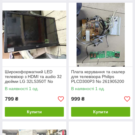
Широкоформатний LED
Плата керування та скалер
телевізор з HDMI та audio 32
для телевізора Philips
дюйми LG 32LS350T No
PLCD300P3 No 261905200
26090471
В наявності 1 од.
В наявності 1 од.
799
999
₴
₴
Купити
Купити