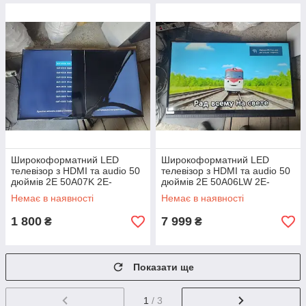
Широкоформатний LED
Широкоформатний LED
телевізор з HDMI та audio 50
телевізор з HDMI та audio 50
дюймів 2E 50A07K 2E-
дюймів 2E 50A06LW 2E-
50A07K No 24040909
50A06LW No 24050910
Немає в наявності
Немає в наявності
1 800
7 999
₴
₴
Показати ще
1
/ 3