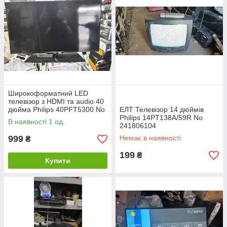
Широкоформатний LED
телевізор з HDMI та audio 40
дюйма Philips 40PFT5300 No
ЕЛТ Телевізор 14 дюймів
26190501
Philips 14PT138A/59R No
В наявності 1 од.
241806104
999
Немає в наявності
₴
199
₴
Купити