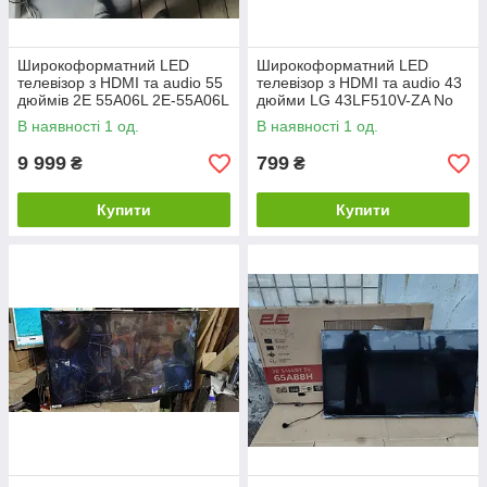
Широкоформатний LED
Широкоформатний LED
телевізор з HDMI та audio 55
телевізор з HDMI та audio 43
дюймів 2E 55A06L 2E-55A06L
дюйми LG 43LF510V-ZA No
No 24050912/2
24250716
В наявності 1 од.
В наявності 1 од.
9 999
799
₴
₴
Купити
Купити