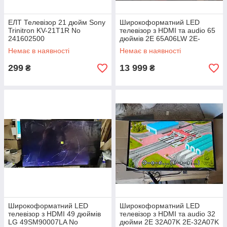
ЕЛТ Телевізор 21 дюйм Sony
Широкоформатний LED
Trinitron KV-21T1R No
телевізор з HDMI та audio 65
241602500
дюймів 2E 65A06LW 2E-
65A06LW No 24030915
Немає в наявності
Немає в наявності
299
13 999
₴
₴
Широкоформатний LED
Широкоформатний LED
телевізор з HDMI 49 дюймів
телевізор з HDMI та audio 32
LG 49SM90007LA No
дюйми 2E 32A07K 2E-32A07K