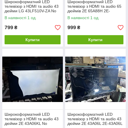
Широкоформатний LED
Широкоформатний LED
телевізор з HDMI та audio 43
телевізор з HDMI та audio 65
дюйми LG 43LF510V-ZA No
дюймів 2E 65A88H 2E-
24250717
65A88H No 242909109
В наявності 1 од.
В наявності 1 од.
799
999
₴
₴
Купити
Купити
Широкоформатний LED
Широкоформатний LED
телевізор з HDMI та audio 43
телевізор з HDMI та audio 43
дюйми 2E 43A06KL No
дюйми 2E 43A06L 2E-43A06L