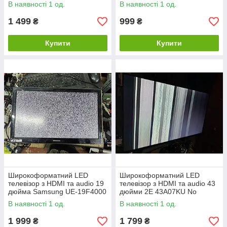
25210276
No 25210281
В наявності 1 од.
В наявності 1 од.
1 499
999
₴
₴
Купити
Купити
Широкоформатний LED
Широкоформатний LED
телевізор з HDMI та audio 19
телевізор з HDMI та audio 43
дюйма Samsung UE-19F4000
дюйми 2E 43A07KU No
No 25300914
26090103
В наявності 1 од.
В наявності 1 од.
1 999
1 799
₴
₴