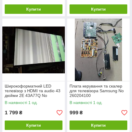
Купити
Купити
Широкоформатний LED
Плата керування та скалер
телевізор з HDMI та audio 43
для телевізора Samsung No
дюйми 2E 43A77Q No
260204100
26090104
В наявності 1 од.
В наявності 1 од.
1 799
999
₴
₴
Купити
Купити