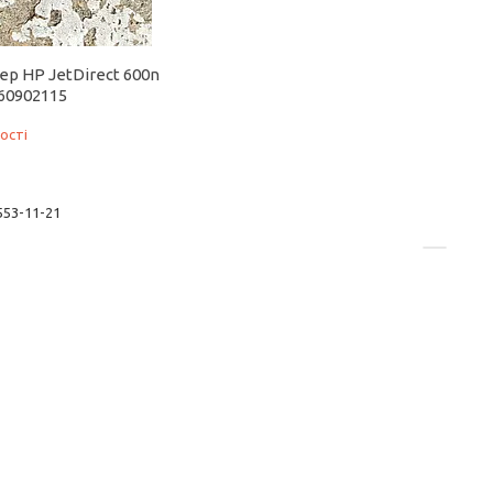
р HP JetDirect 600n
60902115
ості
 553-11-21