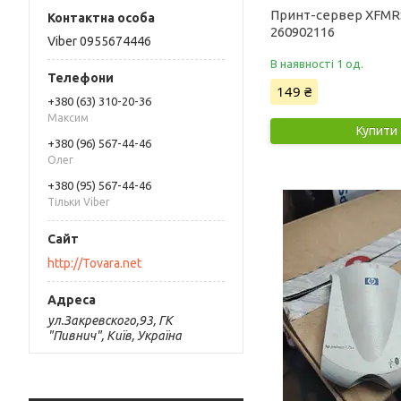
Принт-сервер XFMR
260902116
Viber 0955674446
В наявності 1 од.
149 ₴
+380 (63) 310-20-36
Максим
Купити
+380 (96) 567-44-46
Олег
+380 (95) 567-44-46
Тільки Viber
http://Tovara.net
ул.Закревского,93, ГК
"Пивнич", Київ, Україна