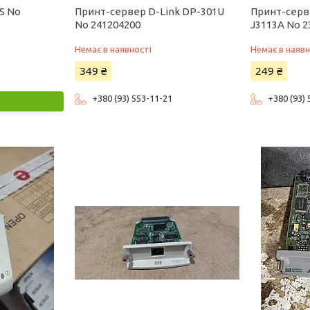
S No
Принт-сервер D-Link DP-301U
Принт-серве
No 241204200
J3113A No 2
Немає в наявності
Немає в наявн
349 ₴
249 ₴
+380 (93) 553-11-21
+380 (93)