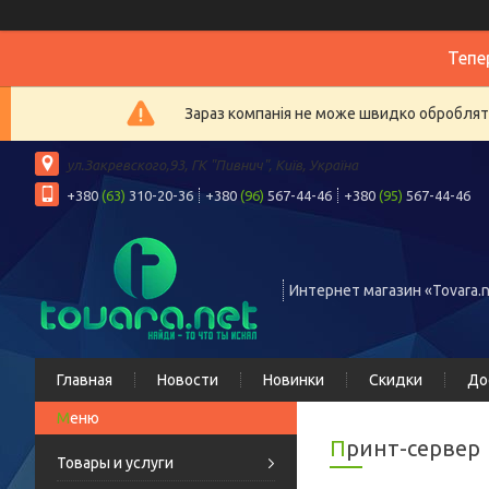
Тепе
Зараз компанія не може швидко обробляти
ул.Закревского,93, ГК "Пивнич", Київ, Україна
+380
(63)
310-20-36
+380
(96)
567-44-46
+380
(95)
567-44-46
Интернет магазин «Tovara.n
Главная
Новости
Новинки
Скидки
До
Принт-сервер
Товары и услуги