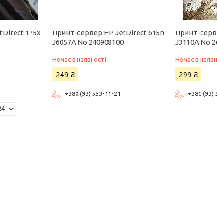
Direct 175x
Принт-сервер HP JetDirect 615n
Принт-серве
J6057A No 240908100
J3110A No 2
Немає в наявності
Немає в наявн
249 ₴
299 ₴
+380 (93) 553-11-21
+380 (93)