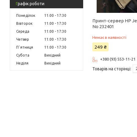
Графік роботи
Понеділок
11:00
17:30
Принт-сервер HP Jet
Вівторок
11:00
17:30
No 232401
Середа
11:00
17:30
Немає в наявності
Четвер
11:00
17:30
249 ₴
Пʼятниця
11:00
17:30
Субота
Вихідний
+380 (93) 553-11-21
Неділя
Вихідний