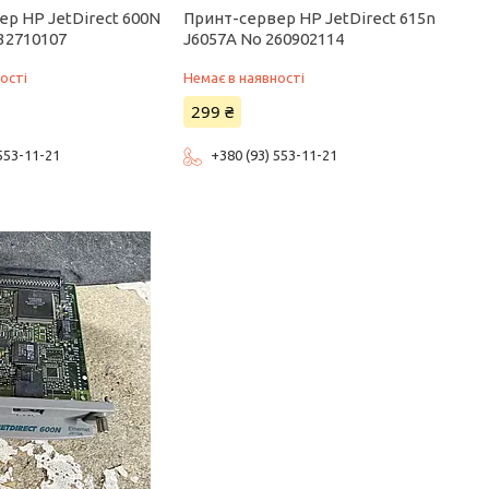
р HP JetDirect 600N
Принт-сервер HP JetDirect 615n
32710107
J6057A No 260902114
ості
Немає в наявності
299 ₴
 553-11-21
+380 (93) 553-11-21