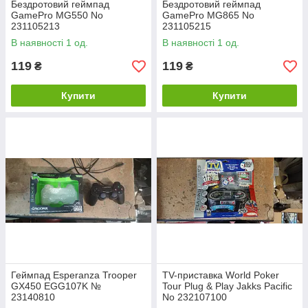
Бездротовий геймпад
Бездротовий геймпад
GamePro MG550 No
GamePro MG865 No
231105213
231105215
В наявності 1 од.
В наявності 1 од.
119
119
₴
₴
Купити
Купити
Геймпад Esperanza Trooper
TV-приставка World Poker
GX450 EGG107K №
Tour Plug & Play Jakks Pacific
23140810
No 232107100