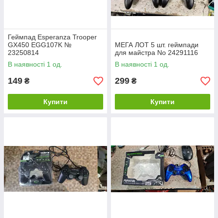
Геймпад Esperanza Trooper
GX450 EGG107K №
МЕГА ЛОТ 5 шт. геймпади
23250814
для майстра No 24291116
В наявності 1 од.
В наявності 1 од.
149
299
₴
₴
Купити
Купити