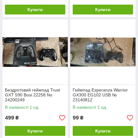
Купити
Купити
Бездротовий геймпад Trust
Геймпад Esperanza Warrior
GXT 590 Bosi 22258 No
GX300 EG102 USB №
24200249
23140812
В наявності 1 од.
В наявності 1 од.
499
99
₴
₴
Купити
Купити