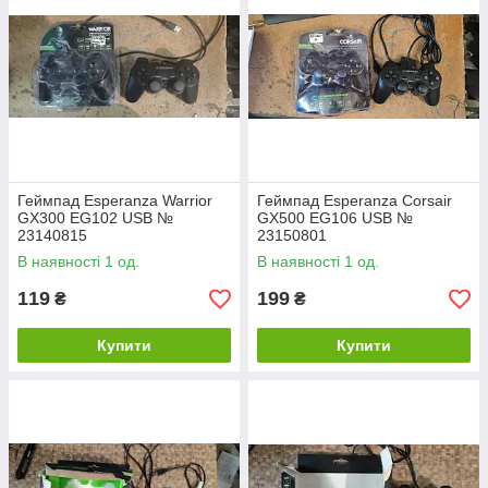
Геймпад Esperanza Warrior
Геймпад Esperanza Corsair
GX300 EG102 USB №
GX500 EG106 USB №
23140815
23150801
В наявності 1 од.
В наявності 1 од.
119
199
₴
₴
Купити
Купити