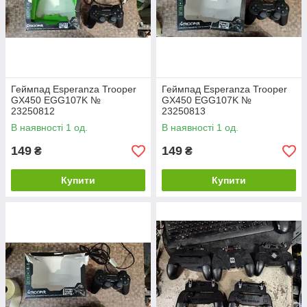
Геймпад Esperanza Trooper
Геймпад Esperanza Trooper
GX450 EGG107K №
GX450 EGG107K №
23250812
23250813
В наявності 1 од.
В наявності 1 од.
149
149
₴
₴
Купити
Купити