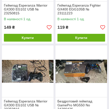
Геймпад Esperanza Warrior
Геймпад Esperanza Fighter
GX300 EG102 USB №
GX400 EGG105B №
23250815
23111223
В наявності 1 од.
В наявності 1 од.
149
119
₴
₴
Купити
Купити
Геймпад Esperanza Warrior
Бездротовий геймпад
GX300 EG102 USB №
GamePro MG550 No