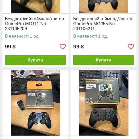
Бездротовий геймпад/тригер
Бездротовий геймпад/тригер
GamePro MG111 No
GamePro MG255 No
231105209
231105211
В наявності 1 од.
В наявності 1 од.
99
99
₴
₴
Купити
Купити