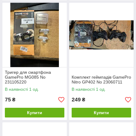
Тригер для смартфона
GamePro MG085 No
Комплект геймпадів GamePro
231105220
Nitro GP402 No 23060711
В наявності 1 од.
В наявності 1 од.
75
249
₴
₴
Купити
Купити