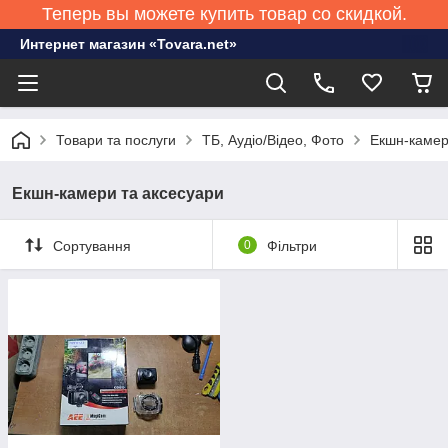
Теперь вы можете купить товар со скидкой.
Интернет магазин «Tovara.net»
Товари та послуги
ТБ, Аудіо/Відео, Фото
Екшн-камер
Екшн-камери та аксесуари
Сортування
0
Фільтри