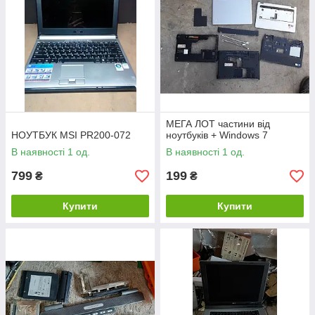
МЕГА ЛОТ частини від
НОУТБУК MSI PR200-072
ноутбуків + Windows 7
В наявності 1 од.
В наявності 1 од.
799
199
₴
₴
Купити
Купити