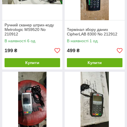
Ручний сканер штрих-коду
Metrologic MS9520 No
Термінал збору даних
210912
CipherLAB 8300 No 212912
В наявності 6 од.
В наявності 1 од.
199
499
₴
₴
Купити
Купити