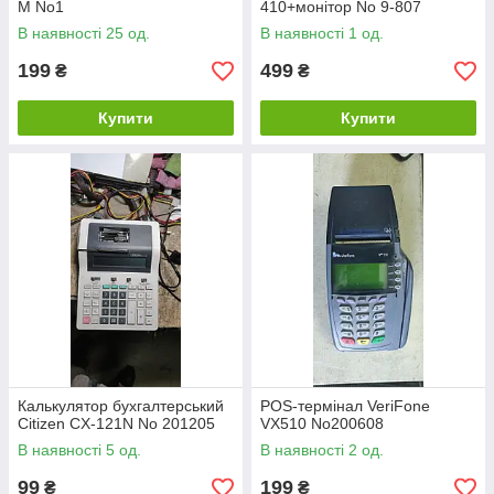
М No1
410+монітор No 9-807
В наявності 25 од.
В наявності 1 од.
199
499
₴
₴
Купити
Купити
Калькулятор бухгалтерський
POS-термінал VeriFone
Citizen CX-121N No 201205
VX510 No200608
В наявності 5 од.
В наявності 2 од.
99
199
₴
₴