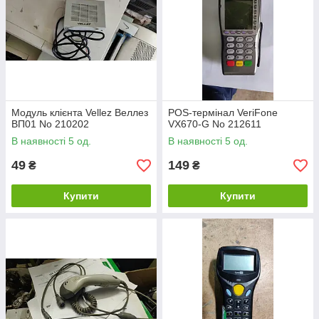
Модуль клієнта Vellez Веллез
POS-термінал VeriFone
ВП01 No 210202
VX670-G No 212611
В наявності 5 од.
В наявності 5 од.
49
149
₴
₴
Купити
Купити