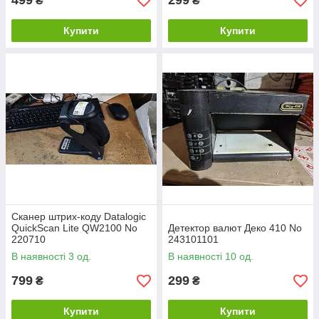
499
299
₴
₴
Купити
Купити
Сканер штрих-коду Datalogic
QuickScan Lite QW2100 No
Детектор валют Деко 410 No
220710
243101101
В наявності 3 од.
В наявності 10 од.
799
299
₴
₴
Купити
Купити