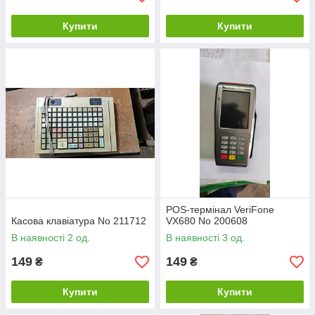
Купити
Купити
POS-термінал VeriFone
Касова клавіатура No 211712
VX680 No 200608
В наявності 2 од.
В наявності 3 од.
149
149
₴
₴
Купити
Купити