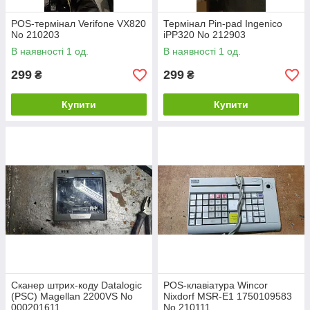
POS-термінал Verifone VX820
Термінал Pin-pad Ingenico
No 210203
iPP320 No 212903
В наявності 1 од.
В наявності 1 од.
299
299
₴
₴
Купити
Купити
Сканер штрих-коду Datalogic
POS-клавіатура Wincor
(PSC) Magellan 2200VS No
Nixdorf MSR-E1 1750109583
000201611
No 210111