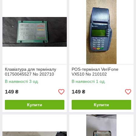
Клавіатура для терміналу
POS-термінал VeriFone
01750045527 No 202710
VX510 No 210102
В наявності 3 од.
В наявності 1 од.
149
149
₴
₴
Купити
Купити