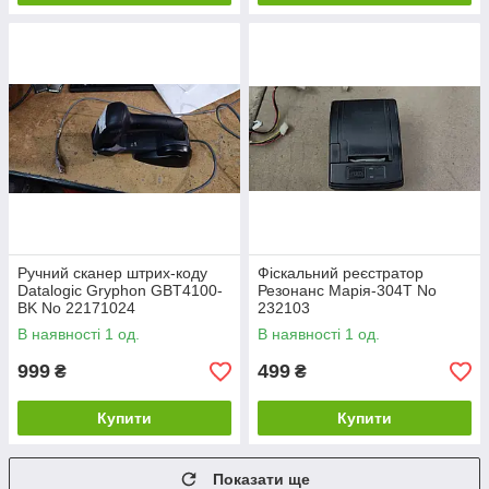
Ручний сканер штрих-коду
Фіскальний реєстратор
Datalogic Gryphon GBT4100-
Резонанс Марія-304T No
BK No 22171024
232103
В наявності 1 од.
В наявності 1 од.
999
499
₴
₴
Купити
Купити
Показати ще